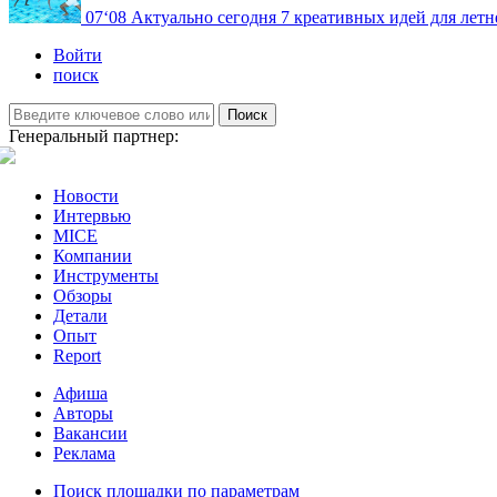
07
‘08
Актуально сегодня
7 креативных идей для летн
Войти
поиск
Поиск
Генеральный партнер:
Новости
Интервью
MICE
Компании
Инструменты
Обзоры
Детали
Опыт
Report
Афиша
Авторы
Вакансии
Реклама
Поиск площадки по параметрам