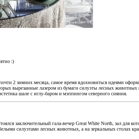
ятно :)
почти 2 зимних месяца, самое время вдохновиться идеями оформ
торых вырезанные лазером из бумаги силуэты лесных животных и
стетика шале с иглу-баром и мэппингом северного сияния.
оялся заключительный гала-вечер Great White North, зал для кот
белыми силуэтами лесных животных, а на зеркальных столах кр