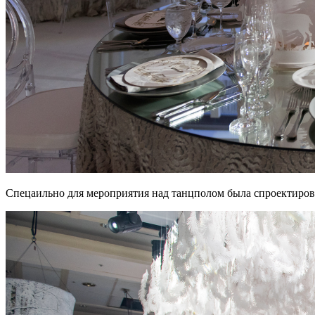
Спецаильно для мероприятия над танцполом была спроектирова