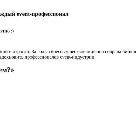
аждый event-профессионал
ятно :)
ий в отрасли. За годы своего существования она собрала библи
вдохновить профессионалов event-индустрии.
ем?»