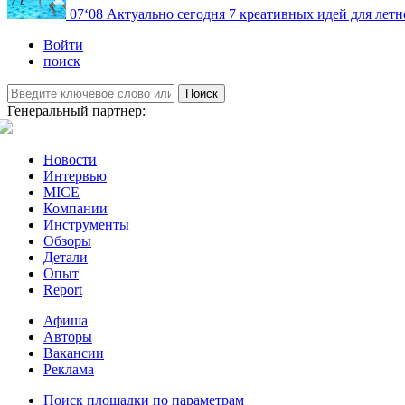
07
‘08
Актуально сегодня
7 креативных идей для летн
Войти
поиск
Поиск
Генеральный партнер:
Новости
Интервью
MICE
Компании
Инструменты
Обзоры
Детали
Опыт
Report
Афиша
Авторы
Вакансии
Реклама
Поиск площадки по параметрам