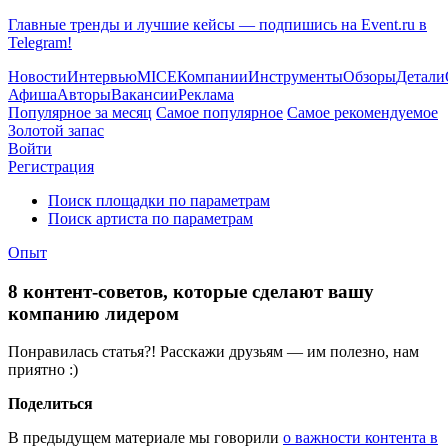
Главные тренды и лучшие кейсы — подпишись на Event.ru в
Telegram!
Новости
Интервью
MICE
Компании
Инструменты
Обзоры
Детали
Афиша
Авторы
Вакансии
Реклама
Популярное за месяц
Самое популярное
Самое рекомендуемое
Золотой запас
Войти
Регистрация
Поиск площадки по параметрам
Поиск артиста по параметрам
Опыт
8 контент-советов, которые сделают вашу
компанию лидером
Понравилась статья?! Расскажи друзьям — им полезно, нам
приятно :)
Поделиться
В предыдущем материале мы говорили
о важности контента в