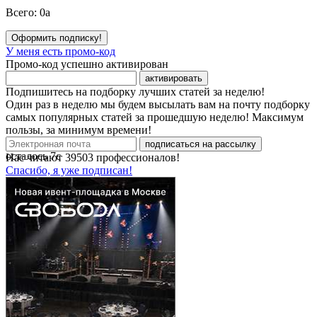
Всего:
0
a
Оформить подписку!
У меня есть промо-код
Промо-код успешно активирован
активировать
Подпишитесь на подборку лучших статей за неделю!
Один раз в неделю мы будем высылать вам на почту подборку
самых популярных статей за прошедшую неделю! Максимум
пользы, за минимум времени!
подписаться на рассылку
осталось
7
с
Нас читают
39503
профессионалов!
Спасибо, я уже подписан!