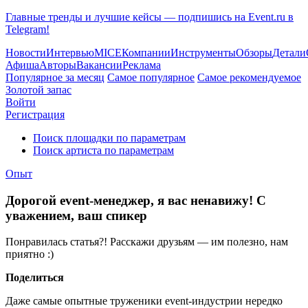
Главные тренды и лучшие кейсы — подпишись на Event.ru в
Telegram!
Новости
Интервью
MICE
Компании
Инструменты
Обзоры
Детали
Афиша
Авторы
Вакансии
Реклама
Популярное за месяц
Самое популярное
Самое рекомендуемое
Золотой запас
Войти
Регистрация
Поиск площадки по параметрам
Поиск артиста по параметрам
Опыт
Дорогой event-менеджер, я вас ненавижу! С
уважением, ваш спикер
Понравилась статья?! Расскажи друзьям — им полезно, нам
приятно :)
Поделиться
Даже самые опытные труженики event-индустрии нередко