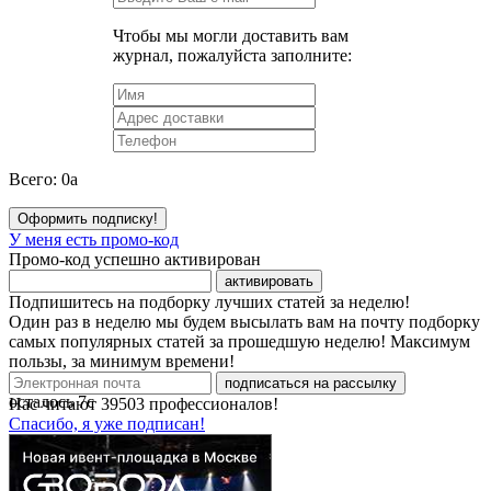
Чтобы мы могли доставить вам
журнал, пожалуйста заполните:
Всего:
0
a
Оформить подписку!
У меня есть промо-код
Промо-код успешно активирован
активировать
Подпишитесь на подборку лучших статей за неделю!
Один раз в неделю мы будем высылать вам на почту подборку
самых популярных статей за прошедшую неделю! Максимум
пользы, за минимум времени!
подписаться на рассылку
осталось
7
с
Нас читают
39503
профессионалов!
Спасибо, я уже подписан!