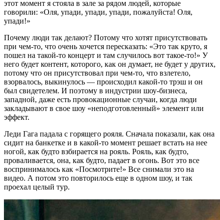
этот момент я стояла в зале за рядом людей, которые
говорили: «Оля, упади, упади, упади, пожалуйста! Оля,
упади!»
Почему люди так делают? Потому что хотят присутствовать
при чем-то, что очень хочется пересказать: «Это так круто, я
пошел на такой-то концерт и там случилось вот такое-то!» У
него будет контент, которого, как он думает, не будет у других,
потому что он присутствовал при чем-то, что взлетело,
взорвалось, выкинулось — происходил какой-то трэш и он
был свидетелем. И поэтому в индустрии шоу-бизнеса,
западной, даже есть провокационные случаи, когда люди
закладывают в свое шоу «неподготовленный» элемент или
эффект.
Леди Гага падала с горящего рояля. Сначала показали, как она
сидит на банкетке и в какой-то момент решает встать на нее
ногой, как будто взбирается на рояль. Рояль, как будто,
проваливается, она, как будто, падает в огонь. Вот это все
воспринималось как «Посмотрите!» Все снимали это на
видео. А потом это повторилось еще в одном шоу, и так
проехал целый тур.