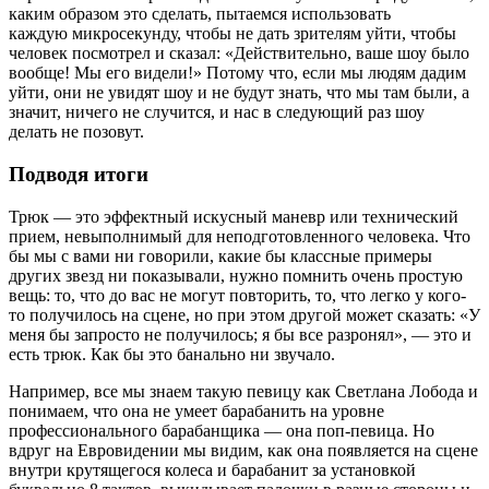
каким образом это сделать, пытаемся использовать
каждую микросекунду, чтобы не дать зрителям уйти, чтобы
человек посмотрел и сказал: «Действительно, ваше шоу было
вообще! Мы его видели!» Потому что, если мы людям дадим
уйти, они не увидят шоу и не будут знать, что мы там были, а
значит, ничего не случится, и нас в следующий раз шоу
делать не позовут.
Подводя итоги
Трюк — это эффектный искусный маневр или технический
прием, невыполнимый для неподготовленного человека. Что
бы мы с вами ни говорили, какие бы классные примеры
других звезд ни показывали, нужно помнить очень простую
вещь: то, что до вас не могут повторить, то, что легко у кого-
то получилось на сцене, но при этом другой может сказать: «У
меня бы запросто не получилось; я бы все разронял», — это и
есть трюк. Как бы это банально ни звучало.
Например, все мы знаем такую певицу как Светлана Лобода и
понимаем, что она не умеет барабанить на уровне
профессионального барабанщика — она поп-певица. Но
вдруг на Евровидении мы видим, как она появляется на сцене
внутри крутящегося колеса и барабанит за установкой