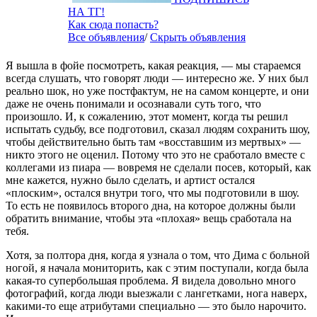
НА ТГ!
Как сюда попасть?
Все объявления
/
Скрыть объявления
Я вышла в фойе посмотреть, какая реакция, — мы стараемся
всегда слушать, что говорят люди — интересно же. У них был
реально шок, но уже постфактум, не на самом концерте, и они
даже не очень понимали и осознавали суть того, что
произошло. И, к сожалению, этот момент, когда ты решил
испытать судьбу, все подготовил, сказал людям сохранить шоу,
чтобы действительно быть там «восставшим из мертвых» —
никто этого не оценил. Потому что это не сработало вместе с
коллегами из пиара — вовремя не сделали посев, который, как
мне кажется, нужно было сделать, и артист остался
«плоским», остался внутри того, что мы подготовили в шоу.
То есть не появилось второго дна, на которое должны были
обратить внимание, чтобы эта «плохая» вещь сработала на
тебя.
Хотя, за полтора дня, когда я узнала о том, что Дима с больной
ногой, я начала мониторить, как с этим поступали, когда была
какая-то супербольшая проблема. Я видела довольно много
фотографий, когда люди выезжали с лангетками, нога наверх,
какими-то еще атрибутами специально — это было нарочито.