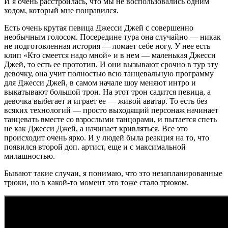
И я очень расстроилась, что мы не воспользовались одним
ходом, который мне понравился.
Есть очень крутая певица Джесси Джей с совершенно
необычным голосом. Посередине тура она случайно — никак
не подготовленная история — ломает себе ногу. У нее есть
клип «Кто смеется надо мной» и в нем — маленькая Джесси
Джей, то есть ее прототип. И они вызывают срочно в тур эту
девочку, она учит полностью всю танцевальную программу
для Джесси Джей, в самом начале шоу меняют интро и
выкатывают большой трон. На этот трон садится певица, а
девочка выбегает и играет ее — живой аватар. То есть без
всяких технологий — просто выходящий персонаж начинает
танцевать вместе со взрослыми танцорами, и пытается спеть
не как Джесси Джей, а начинает кривляться. Все это
происходит очень ярко. И у людей была реакция на то, что
появился второй доп. артист, еще и с максимальной
милашностью.
Бывают такие случаи, я понимаю, что это незапланированные
трюки, но в какой-то момент это тоже стало трюком.