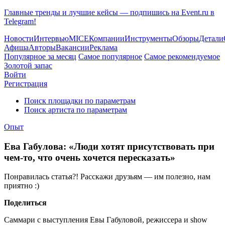
Главные тренды и лучшие кейсы — подпишись на Event.ru в
Telegram!
Новости
Интервью
MICE
Компании
Инструменты
Обзоры
Детали
Афиша
Авторы
Вакансии
Реклама
Популярное за месяц
Самое популярное
Самое рекомендуемое
Золотой запас
Войти
Регистрация
Поиск площадки по параметрам
Поиск артиста по параметрам
Опыт
Ева Габулова: «Люди хотят присутствовать при
чем-то, что очень хочется пересказать»
Понравилась статья?! Расскажи друзьям — им полезно, нам
приятно :)
Поделиться
Саммари с выступления Евы Габуловой, режиссера и show