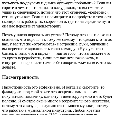
чуть-чуть по-другому и дымка чуть-чуть побольше»? Если вы
горите о чем-то, что когда-то вас удивило, то вы сможете
удивить следующего, потому что этот огонечек, «референс»,
есть внутри вас. Если вы посмотрите и попробуете в точности
скопировать работу, то, скорее всего, где-то на середине пути
она вас перестанет удовлетворять.
Почему плохо воровать искусство? Потому что как только вы
осознали, что подошли к тому же самому, что сделал кто-то до
вас, у вас тут же «отрубаются» настроение, руки, ощущение,
вы перестаете вдохновлять свою команду: «Ну я уже очень
близок к тому, что я видел» — магия того, что вы можете что-
то круто переработать, начинает вас немножко жечь, и
изнутри вы перестаете сами себе говорить «да» на все, что вы
делаете.
Насмотренность
Насмотренность это эффективно. И когда вы смотрите, то
фильтруйте под свой заказ: что искренне вам, вашему
покупателю, заказчику, клиенту и ивентору нужно и что будет
полезно. Я смотрю очень много изобразительного искусства,
потому что я визуал, я слушаю очень много музыки, потому
что работаю в музыкальной индустрии. Любой креатив —
это что-то смежное между ИЗО и вовлечением новых