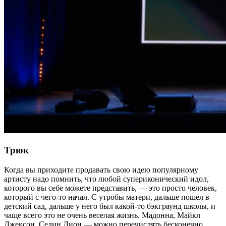
Трюк
Когда вы приходите продавать свою идею популярному
артисту надо помнить, что любой супериконический идол,
которого вы себе можете представить, — это просто человек,
который с чего-то начал. С утробы матери, дальше пошел в
детский сад, дальше у него был какой-то бэкграунд школы, и
чаще всего это не очень веселая жизнь. Мадонна, Майкл
Джексон, Селин Дион — можно перечислять бесконечно.