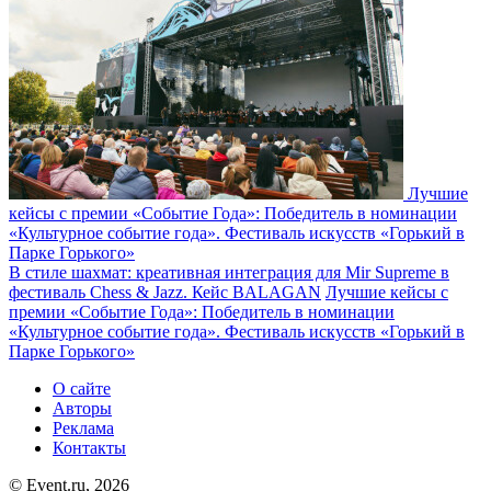
Лучшие
кейсы с премии «Событие Года»: Победитель в номинации
«Культурное событие года». Фестиваль искусств «Горький в
Парке Горького»
В стиле шахмат: креативная интеграция для Mir Supreme в
фестиваль Chess & Jazz. Кейс BALAGAN
Лучшие кейсы с
премии «Событие Года»: Победитель в номинации
«Культурное событие года». Фестиваль искусств «Горький в
Парке Горького»
О сайте
Авторы
Реклама
Контакты
© Event.ru, 2026