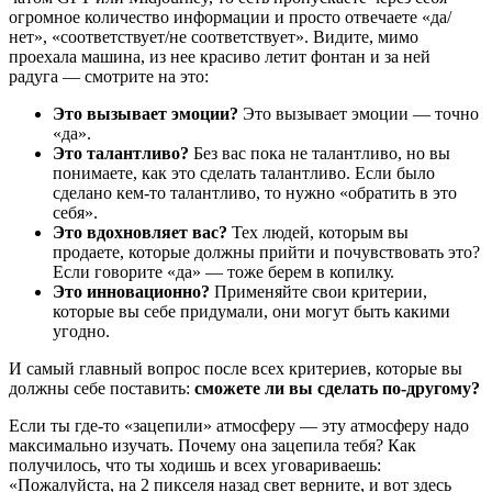
огромное количество информации и просто отвечаете «да/
нет», «соответствует/не соответствует». Видите, мимо
проехала машина, из нее красиво летит фонтан и за ней
радуга — смотрите на это:
Это вызывает эмоции?
Это вызывает эмоции — точно
«да».
Это талантливо?
Без вас пока не талантливо, но вы
понимаете, как это сделать талантливо. Если было
сделано кем-то талантливо, то нужно «обратить в это
себя».
Это вдохновляет
вас?
Тех людей, которым вы
продаете, которые должны прийти и почувствовать это?
Если говорите «да» — тоже берем в копилку.
Это инновационно?
Применяйте свои критерии,
которые вы себе придумали, они могут быть какими
угодно.
И самый главный вопрос после всех критериев, которые вы
должны себе поставить:
сможете ли вы сделать по-другому?
Если ты где-то «зацепили» атмосферу — эту атмосферу надо
максимально изучать. Почему она зацепила тебя? Как
получилось, что ты ходишь и всех уговариваешь:
«Пожалуйста, на 2 пикселя назад свет верните, и вот здесь