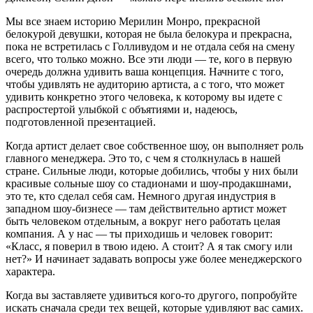
Мы все знаем историю Мерилин Монро, прекрасной
белокурой девушки, которая не была белокура и прекрасна,
пока не встретилась с Голливудом и не отдала себя на смену
всего, что только можно. Все эти люди — те, кого в первую
очередь должна удивить ваша концепция. Начните с того,
чтобы удивлять не аудиторию артиста, а с того, что может
удивить конкретно этого человека, к которому вы идете с
распростертой улыбкой с объятиями и, надеюсь,
подготовленной презентацией.
Когда артист делает свое собственное шоу, он выполняет роль
главного менеджера. Это то, с чем я столкнулась в нашей
стране. Сильные люди, которые добились, чтобы у них были
красивые сольные шоу со стадионами и шоу-продакшнами,
это те, кто сделал себя сам. Немного другая индустрия в
западном шоу-бизнесе — там действительно артист может
быть человеком отдельным, а вокруг него работать целая
компания. А у нас — ты приходишь и человек говорит:
«Класс, я поверил в твою идею. А стоит? А я так смогу или
нет?» И начинает задавать вопросы уже более менеджерского
характера.
Когда вы заставляете удивиться кого-то другого, попробуйте
искать сначала среди тех вещей, которые удивляют вас самих.