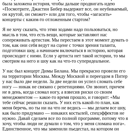
была заложена история, чтобы дальше продвигать идею
«Посмотрите, Джастин Бибер выдержит все, он неубиваемый,
он крутой, он сможет» или для того, чтобы «загасить»
концерты с каким-то отложенным стартом?
Я не хочу сказать, что этми ходами надо пользоваться, но
мысль в том, что есть вещи, которые заставляют нас
сопереживать артистам. Мы перестаем в этот момент думать о
том, как они себя ведут на сцене с точки зрения таланта,
подготовки шоу, а начинаем включаться в историю, которая
происходит с ними. Если у артиста нет такой истории, то мы
смотрим на него и шоу как на что-то суперидеальное.
У нас был концерт Димы Билана. Мы прекрасно провели его
на территории Москвы. Между Москвой и переездом в Питер
у нас было две недели. За две недели он успел сломать себе
ногу — никак не связано с репетициями. Он звонит, причем
не в день, когда сломал ногу, а взвесив риски со своим
менеджментом — какое-то время прошло, и говорит: «Мы
тебе сейчас решили сказать. У них есть какой-то план, как
меня беречь, но ты ни на что не ведись — мы делаем все шоу,
как было придумано — никаких костылей, спецэффектов не
нужно. Давай сделаем все по полной программе, потому что я
хочу, чтобы люди не думали о том, что у меня сломана нога».
Единственное, что мы заменили пьедестал, на котором он