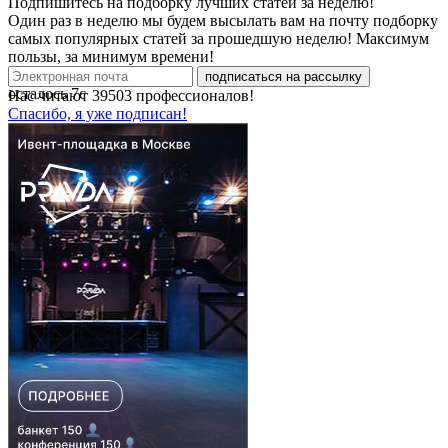
Подпишитесь на подборку лучших статей за неделю!
Один раз в неделю мы будем высылать вам на почту подборку
самых популярных статей за прошедшую неделю! Максимум
пользы, за минимум времени!
подписаться на рассылку
осталось
7
с
Нас читают
39503
профессионалов!
Спасибо, я уже подписан!