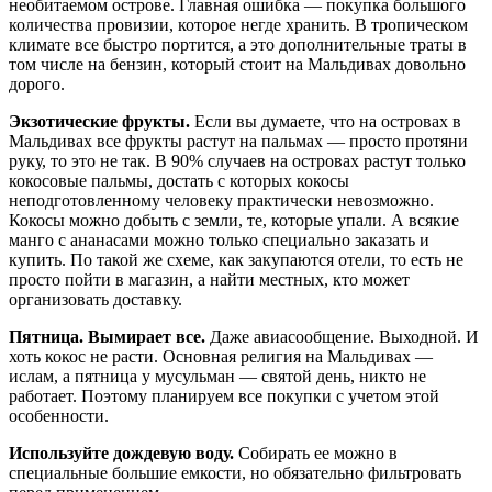
необитаемом острове. Главная ошибка — покупка большого
количества провизии, которое негде хранить. В тропическом
климате все быстро портится, а это дополнительные траты в
том числе на бензин, который стоит на Мальдивах довольно
дорого.
Экзотические фрукты.
Если вы думаете, что на островах в
Мальдивах все фрукты растут на пальмах — просто протяни
руку, то это не так. В 90% случаев на островах растут только
кокосовые пальмы, достать с которых кокосы
неподготовленному человеку практически невозможно.
Кокосы можно добыть с земли, те, которые упали. А всякие
манго с ананасами можно только специально заказать и
купить. По такой же схеме, как закупаются отели, то есть не
просто пойти в магазин, а найти местных, кто может
организовать доставку.
Пятница. Вымирает все.
Даже авиасообщение. Выходной. И
хоть кокос не расти. Основная религия на Мальдивах —
ислам, а пятница у мусульман — святой день, никто не
работает. Поэтому планируем все покупки с учетом этой
особенности.
Используйте дождевую воду.
Собирать ее можно в
специальные большие емкости, но обязательно фильтровать