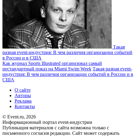
Такая
разная event-индустрия: В чем различия организации событий
в России и в США
Как журнал Sports Illustrated организовал самый
нестандартный показ на Miami Swim Week
Такая разная event-
индустрия: В чем различия организации событий в России и в
США
О сайте
Авторы
Реклама
Контакты
© Event.ru, 2026
Информационный портал event-индустрии
Публикация материалов с сайта возможна только с
письменного согласия редакции. Сайт может содержать