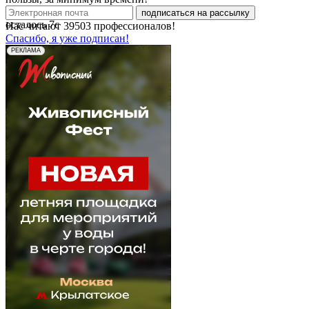
подписаться на рассылку
осталось
7
с
Нас читают
39503
профессионалов!
Спасибо, я уже подписан!