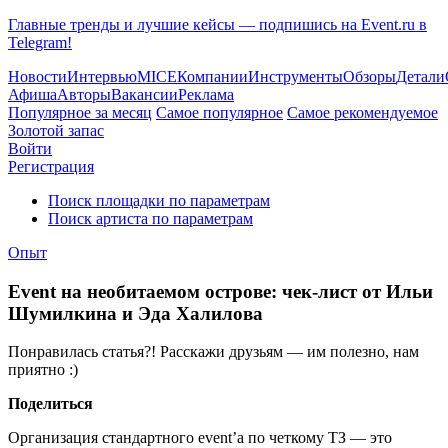
Главные тренды и лучшие кейсы — подпишись на Event.ru в
Telegram!
Новости
Интервью
MICE
Компании
Инструменты
Обзоры
Детали
Афиша
Авторы
Вакансии
Реклама
Популярное за месяц
Самое популярное
Самое рекомендуемое
Золотой запас
Войти
Регистрация
Поиск площадки по параметрам
Поиск артиста по параметрам
Опыт
Event на необитаемом острове: чек-лист от Ильи
Шумилкина и Эда Халилова
Понравилась статья?! Расскажи друзьям — им полезно, нам
приятно :)
Поделиться
Организация стандартного event’а по четкому ТЗ — это