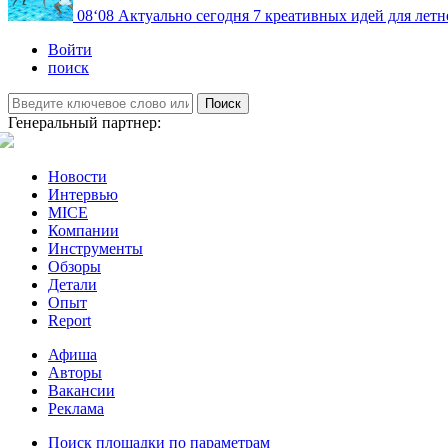
08
‘08
Актуально сегодня
7 креативных идей для летн
Войти
поиск
Поиск
Генеральный партнер:
Новости
Интервью
MICE
Компании
Инструменты
Обзоры
Детали
Опыт
Report
Афиша
Авторы
Вакансии
Реклама
Поиск площадки по параметрам