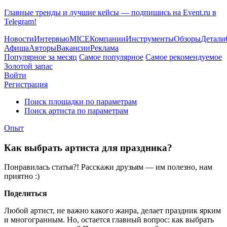
Главные тренды и лучшие кейсы — подпишись на Event.ru в
Telegram!
Новости
Интервью
MICE
Компании
Инструменты
Обзоры
Детали
Афиша
Авторы
Вакансии
Реклама
Популярное за месяц
Самое популярное
Самое рекомендуемое
Золотой запас
Войти
Регистрация
Поиск площадки по параметрам
Поиск артиста по параметрам
Опыт
Как выбрать артиста для праздника?
Понравилась статья?! Расскажи друзьям — им полезно, нам
приятно :)
Поделиться
Любой артист, не важно какого жанра, делает праздник ярким
и многогранным. Но, остается главный вопрос: как выбрать