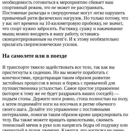
необходимость готовиться к мероприятию сбивает ваш
спортивный режим, это не может не расстраивать.
Постоянные разъезды и сверхурочные могут легко нарушить
привычный ритм физических нагрузок. Но только потому, что
у вас нет времени на 10-километровую пробежку, не значит,
что спорт нужно забросить. Растяжку, сушку и накачивание
мышц можно внедрить в вашу работу, оставаясь
сконцентрированным на event’е. И к этому необязательно
прилагать сверхчеловеческие усилия.
На самолете или в поезде
В транспорте тяжело задействовать все тело, так как вы
пристегнуты к сидению. Но вы можете поработать с
конечностями, предотвращая таким образом развитие
застойных процессов в венах и борясь с привычной для
путешественника усталостью. Самое простое упражнение
(которое к тому же не будет раздражать ваших соседей) —
подъем стопы. Держите ноги ровно, стопа полностью на полу,
а затем поднимайте ноги на носочках в ритме обычного
своего шага. Делайте это упражнение с постоянными
интервалами, помогая таким образом крови циркулировать по
телу. Вы также можете вращать щиколотками, сжимать
теннисный мячик в руке или напрягать бедра об подушку или
свернутый в рулон джемпер. Кажется, что нагрузка не очень