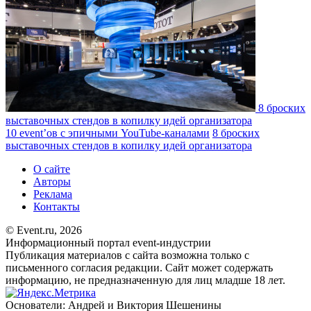
8 броских
выставочных стендов в копилку идей организатора
10 event’ов с эпичными YouTube-каналами
8 броских
выставочных стендов в копилку идей организатора
О сайте
Авторы
Реклама
Контакты
© Event.ru, 2026
Информационный портал event-индустрии
Публикация материалов с сайта возможна только с
письменного согласия редакции. Сайт может содержать
информацию, не предназначенную для лиц младше 18 лет.
Основатели: Андрей и Виктория Шешенины