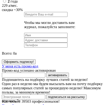
2
года
229
a
/мес.
скидка
~30%
Чтобы мы могли доставить вам
журнал, пожалуйста заполните:
Всего:
0
a
Оформить подписку!
У меня есть промо-код
Промо-код успешно активирован
активировать
Подпишитесь на подборку лучших статей за неделю!
Один раз в неделю мы будем высылать вам на почту подборку
самых популярных статей за прошедшую неделю! Максимум
пользы, за минимум времени!
подписаться на рассылку
осталось
7
с
Нас читают
39503
профессионалов!