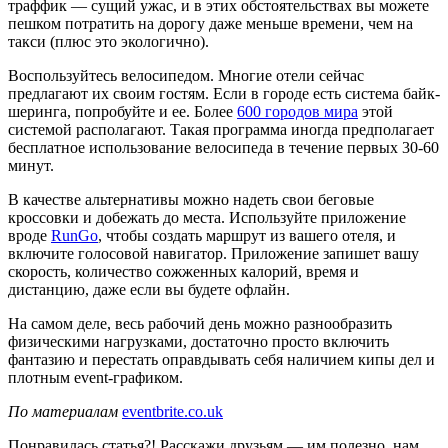
траффик — сущий ужас, и в этих обстоятельствах вы можете
пешком потратить на дорогу даже меньше времени, чем на
такси (плюс это экологично).
Воспользуйтесь велосипедом. Многие отели сейчас
предлагают их своим гостям. Если в городе есть система байк-
шеринга, попробуйте и ее. Более
600 городов мира
этой
системой располагают. Такая программа иногда предполагает
бесплатное использование велосипеда в течение первых 30-60
минут.
В качестве альтернативы можно надеть свои беговые
кроссовки и добежать до места. Используйте приложение
вроде
RunGo
, чтобы создать маршрут из вашего отеля, и
включите голосовой навигатор. Приложение запишет вашу
скорость, количество сожженных калорий, время и
дистанцию, даже если вы будете офлайн.
На самом деле, весь рабочий день можно разнообразить
физическими нагрузками, достаточно просто включить
фантазию и перестать оправдывать себя наличием кипы дел и
плотным event-графиком.
По материалам
eventbrite.co.uk
Понравилась статья?! Расскажи друзьям — им полезно, нам