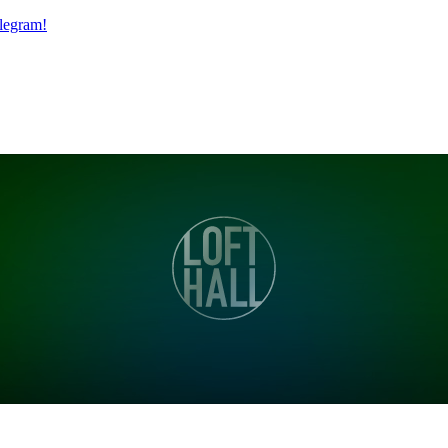
legram!