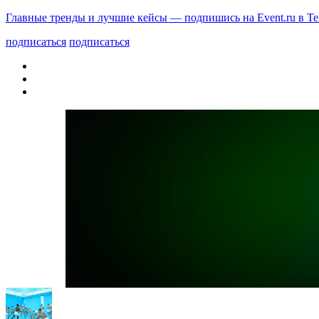
Главные тренды и лучшие кейсы — подпишись на Event.ru в Te
подписаться
подписаться