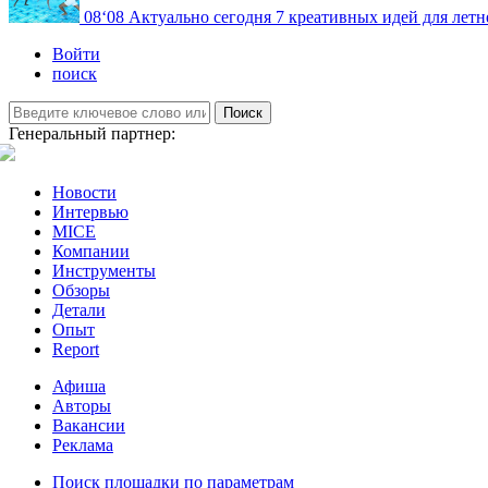
08
‘08
Актуально сегодня
7 креативных идей для летн
Войти
поиск
Поиск
Генеральный партнер:
Новости
Интервью
MICE
Компании
Инструменты
Обзоры
Детали
Опыт
Report
Афиша
Авторы
Вакансии
Реклама
Поиск площадки по параметрам