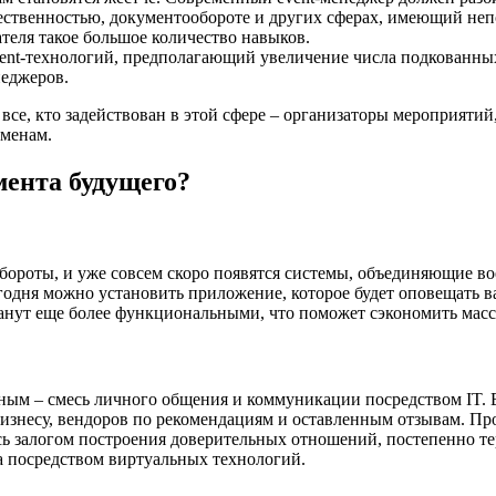
щественностью, документообороте и других сферах, имеющий непо
теля такое большое количество навыков.
vent-технологий, предполагающий увеличение числа подкованны
неджеров.
и все, кто задействован в этой сфере – организаторы мероприят
еменам.
мента будущего?
обороты, и уже совсем скоро появятся системы, объединяющие в
годня можно установить приложение, которое будет оповещать ва
танут еще более функциональными, что поможет сэкономить масс
ым – смесь личного общения и коммуникации посредством IT. 
изнесу, вендоров по рекомендациям и оставленным отзывам. Про
ись залогом построения доверительных отношений, постепенно т
а посредством виртуальных технологий.