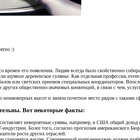
ятно :)
о времен его появления. Людям всегда было свойственно собира
или шумное деревенское гулянье. Как отдельная профессия, event
, балов или светских приемов специальных координаторов. Впо
других общественно-значимых конвенций, в связи с чем, услуги
 неимоверных высот и заняла почетное место рядом с такими сфе
ительны. Вот некоторые факты:
 составляет невероятные суммы, например, в США общий доход о
ндустрии. Более того, согласно прогнозам американского Бюро 
затели роста других отраслей.
там становятся жестче. Современный event-менеджер должен разб