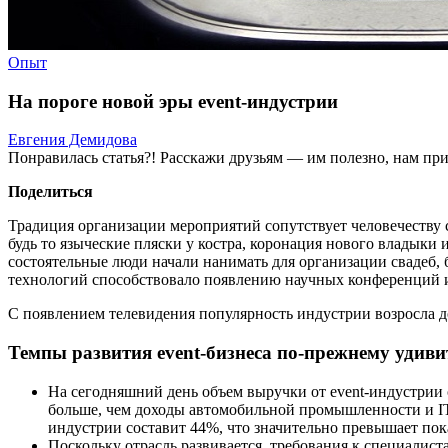
Опыт
На пороге новой эры event-индустрии
Евгения Демидова
Понравилась статья?! Расскажи друзьям — им полезно, нам при
Поделиться
Традиция организации мероприятий сопутствует человечеству с
будь то языческие пляски у костра, коронация нового владыки 
состоятельные люди начали нанимать для организации свадеб
технологий способствовало появлению научных конференций и 
С появлением телевидения популярность индустрии возросла до
Темпы развития event-бизнеса по-прежнему удив
На сегодняшний день объем выручки от event-индустрии
больше, чем доходы автомобильной промышленности и IT-и
индустрии составит 44%, что значительно превышает пока
Поскольку отрасль развивается, требования к специалис