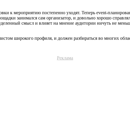
отовки к мероприятию постепенно уходят. Теперь event-планиро
лощадки занимался сам организатор, и довольно хорошо справля
еделенный смысл и влияет на мнение аудитории ничуть не меньше
истом широкого профиля, и должен разбираться во многих област
Реклама