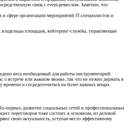
средственную связь с event-ремеслом. Заметьте, что
х в сфере организации мероприятий IT-специалистов и
ий, владельцы площадок, кейтеринг-службы, управляющие
оедино весь необходимый для работы инструментарий:
с о встрече или важном звонке, так что не нужно держать в
у времени и сосредоточиться на более важных вещах.
Во-первых, развитие социальных сетей и профессиональных
цесс переговоров тоже состоит, в основном, из деловой
еряют свою актуальность, уступая место эффективному