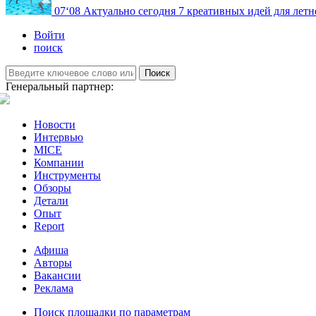
07
‘08
Актуально сегодня
7 креативных идей для летн
Войти
поиск
Поиск
Генеральный партнер:
Новости
Интервью
MICE
Компании
Инструменты
Обзоры
Детали
Опыт
Report
Афиша
Авторы
Вакансии
Реклама
Поиск площадки по параметрам