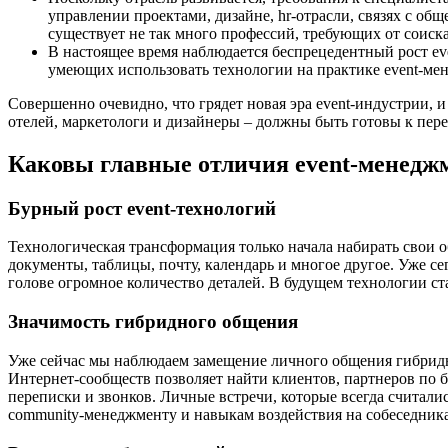
управлении проектами, дизайне, hr-отрасли, связях с об
существует не так много профессий, требующих от соиска
В настоящее время наблюдается беспрецедентный рост e
умеющих использовать технологии на практике event-ме
Совершенно очевидно, что грядет новая эра event-индустрии, 
отелей, маркетологи и дизайнеры – должны быть готовы к пер
Каковы главные отличия event-менедж
Бурный рост event-технологий
Технологическая трансформация только начала набирать свои 
документы, таблицы, почту, календарь и многое другое. Уже се
голове огромное количество деталей. В будущем технологии с
Значимость гибридного общения
Уже сейчас мы наблюдаем замещение личного общения гибридн
Интернет-сообществ позволяет найти клиентов, партнеров по б
переписки и звонков. Личные встречи, которые всегда считал
community-менеджменту и навыкам воздействия на собеседник