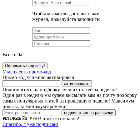
Чтобы мы могли доставить вам
журнал, пожалуйста заполните:
Всего:
0
a
Оформить подписку!
У меня есть промо-код
Промо-код успешно активирован
активировать
Подпишитесь на подборку лучших статей за неделю!
Один раз в неделю мы будем высылать вам на почту подборку
самых популярных статей за прошедшую неделю! Максимум
пользы, за минимум времени!
подписаться на рассылку
осталось
7
с
Нас читают
39503
профессионалов!
Спасибо, я уже подписан!