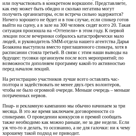
или поучаствовать в конкретном воркшопе. Представляете,
как ему может быть обидно и сколько негатива могут
получить организаторы, если встреча сильно задержится?
Ничего хорошего не будет и в том случае, если спикер готов
выйти на сцену, а в зале на 300 человек сидят всего 20. Такая
ситуация произошла на «Оттепели» в этом году. К первой
лекции после вечеринки собралось катастрофически мало
людей, и руководитель SMM-отдела нашего агентства Дарья
Бозакина выступила вместо приглашенного спикера, хотя в
расписании стояла третьей. В связи с этим наши выводы на
будущее: тусовки организуем после всех мероприятий; по
возможности дополняем программу какой-то активностью
перед началом лекций.
На регистрацию участников лучше всего оставлять час-
полтора и задействовать не менее двух-трех волонтеров,
чтобы не было огромной очереди. Меньше очередь – меньше
потраченных нервов.
Пиар- и рекламную кампанию мы обычно начинаем за три
месяца. В это же время заключаем договоренности со
спикерами. О проведении конкурсов и премий сообщать
также необходимо как можно раньше, не за две недели. Если
уж что-то и делать, то осознанно, а не для галочки: ни к чему
хорошему такой подход не приводит.