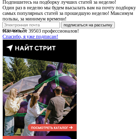
Подпишитесь на подборку лучших статей за неделю!
Один раз в неделю мы будем высылать вам на почту подборку
самых популярных статей за прошедшую неделю! Максимум
пользы, за минимум времени!
подписаться на рассылку
осталось
7
с
Нас читают
39503
профессионалов!
Спасибо, я уже подписан!