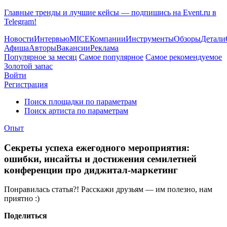
Главные тренды и лучшие кейсы — подпишись на Event.ru в
Telegram!
Новости
Интервью
MICE
Компании
Инструменты
Обзоры
Детали
Афиша
Авторы
Вакансии
Реклама
Популярное за месяц
Самое популярное
Самое рекомендуемое
Золотой запас
Войти
Регистрация
Поиск площадки по параметрам
Поиск артиста по параметрам
Опыт
Секреты успеха ежегодного мероприятия:
ошибки, инсайты и достижения семилетней
конференции про диджитал-маркетинг
Понравилась статья?! Расскажи друзьям — им полезно, нам
приятно :)
Поделиться