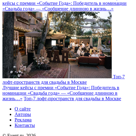
кейсы с премии «Событие Года»: Победитель в номинации
«Свадьба года» — «Сообщение длинною в жизнь…»
Топ-7
лофт-пространств для свадьбы в Москве
Лучшие кейсы с премии «Событие Года»: Победитель в
номинации «Свадьба года» — «Сообщение длинною в
жизнь…»
Топ-7 лофт-пространств для свадьбы в Москве
О сайте
Авторы
Реклама
Контакты
© Event.ru, 2026