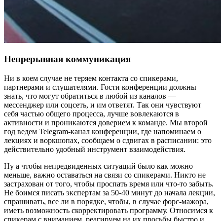
Непрерывная коммуникация
Ни в коем случае не теряем контакта со спикерами,
партнерами и слушателями. Гости конференции должны
знать, что могут обратиться в любой из каналов —
мессенджер или соцсеть, и им ответят. Так они чувствуют
себя частью общего процесса, лучше вовлекаются в
активности и проникаются доверием к команде. Мы второй
год ведем Telegram-канал конференции, где напоминаем о
лекциях и воркшопах, сообщаем о сдвигах в расписании: это
действительно удобный инструмент взаимодействия.
Ну а чтобы непредвиденных ситуаций было как можно
меньше, важно оставаться на связи со спикерами. Никто не
застрахован от того, чтобы проспать время или что-то забыть.
Не боимся писать экспертам за 50-40 минут до начала лекции,
спрашивать, все ли в порядке, чтобы, в случае форс-мажора,
иметь возможность скорректировать программу. Относимся к
спикерам с вниманием, реагируем на их просьбы быстро и