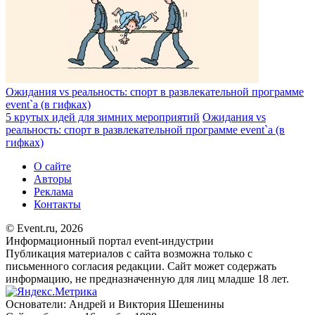
Ожидания vs реальность: спорт в развлекательной программе
event`а (в гифках)
5 крутых идей для зимних мероприятий
Ожидания vs
реальность: спорт в развлекательной программе event`а (в
гифках)
О сайте
Авторы
Реклама
Контакты
© Event.ru, 2026
Информационный портал event-индустрии
Публикация материалов с сайта возможна только с
письменного согласия редакции. Сайт может содержать
информацию, не предназначенную для лиц младше 18 лет.
Основатели: Андрей и Виктория Шешенины