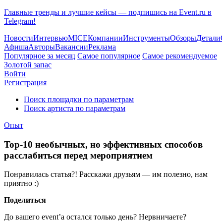
Главные тренды и лучшие кейсы — подпишись на Event.ru в
Telegram!
Новости
Интервью
MICE
Компании
Инструменты
Обзоры
Детали
Афиша
Авторы
Вакансии
Реклама
Популярное за месяц
Самое популярное
Самое рекомендуемое
Золотой запас
Войти
Регистрация
Поиск площадки по параметрам
Поиск артиста по параметрам
Опыт
Top-10 необычных, но эффективных способов
расслабиться перед мероприятием
Понравилась статья?! Расскажи друзьям — им полезно, нам
приятно :)
Поделиться
До вашего event’а остался только день? Нервничаете?