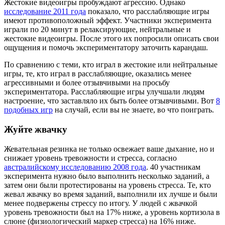
Жестокие видеоигры пробуждают агрессию. Однако
исследование 2011 года
показало, что расслабляющие игры
имеют противоположный эффект. Участники эксперимента
играли по 20 минут в релаксирующие, нейтральные и
жестокие видеоигры. После этого их попросили описать свои
ощущения и помочь экспериментатору заточить карандаш.
По сравнению с теми, кто играл в жестокие или нейтральные
игры, те, кто играл в расслабляющие, оказались менее
агрессивными и более отзывчивыми на просьбу
экспериментатора. Расслабляющие игры улучшали людям
настроение, что заставляло их быть более отзывчивыми. Вот
8
подобных игр
на случай, если вы не знаете, во что поиграть.
Жуйте жвачку
Жевательная резинка не только освежает ваше дыхание, но и
снижает уровень тревожности и стресса, согласно
австралийскому исследованию 2008 года
. 40 участникам
эксперимента нужно было выполнить несколько заданий, а
затем они были протестированы на уровень стресса. Те, кто
жевал жвачку во время заданий, выполнили их лучше и были
менее подвержены стрессу по итогу. У людей с жвачкой
уровень тревожности был на 17% ниже, а уровень кортизола в
слюне (физиологический маркер стресса) на 16% ниже.