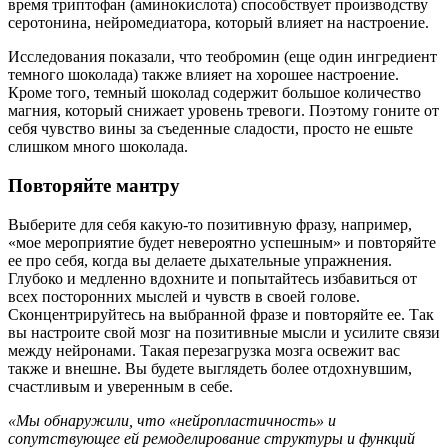
время триптофан (аминокислота) способствует производству
серотонина, нейромедиатора, который влияет на настроение.
Исследования показали, что теобромин (еще один ингредиент
темного шоколада) также влияет на хорошее настроение.
Кроме того, темный шоколад содержит большое количество
магния, который снижает уровень тревоги. Поэтому гоните от
себя чувство вины за съеденные сладости, просто не ешьте
слишком много шоколада.
Повторяйте мантру
Выберите для себя какую-то позитивную фразу, например,
«мое мероприятие будет невероятно успешным» и повторяйте
ее про себя, когда вы делаете дыхательные упражнения.
Глубоко и медленно вдохните и попытайтесь избавиться от
всех посторонних мыслей и чувств в своей голове.
Сконцентрируйтесь на выбранной фразе и повторяйте ее. Так
вы настроите свой мозг на позитивные мысли и усилите связи
между нейронами. Такая перезагрузка мозга освежит вас
также и внешне. Вы будете выглядеть более отдохнувшим,
счастливым и уверенным в себе.
«Мы обнаружили, что «нейропластичность» и
сопутствующее ей ремоделирование структуры и функций