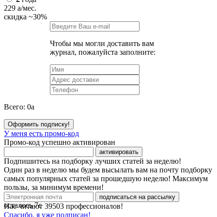
229
a
/мес.
скидка
~30%
Чтобы мы могли доставить вам
журнал, пожалуйста заполните:
Всего:
0
a
Оформить подписку!
У меня есть промо-код
Промо-код успешно активирован
активировать
Подпишитесь на подборку лучших статей за неделю!
Один раз в неделю мы будем высылать вам на почту подборку
самых популярных статей за прошедшую неделю! Максимум
пользы, за минимум времени!
подписаться на рассылку
осталось
7
с
Нас читают
39503
профессионалов!
Спасибо, я уже подписан!