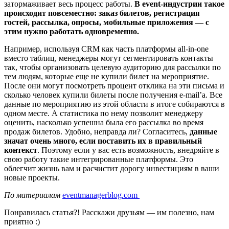
затормаживает весь процесс работы.
В event-индустрии такое
происходит повсеместно: заказ билетов, регистрация
гостей, рассылка, опросы, мобильные приложения — с
этим нужно работать одновременно.
Например, используя CRM как часть платформы all-in-one
вместо таблиц, менеджеры могут сегментировать контакты
так, чтобы организовать целевую аудиторию для рассылки по
тем людям, которые еще не купили билет на мероприятие.
После они могут посмотреть процент отклика на эти письма и
сколько человек купили билеты после получения e-mail’а. Все
данные по мероприятию из этой области в итоге собираются в
одном месте. А статистика по нему позволит менеджеру
оценить, насколько успешна была его рассылка во время
продаж билетов. Удобно, неправда ли? Согласитесь,
данные
значат очень много, если поставить их в правильный
контекст
. Поэтому если у вас есть возможность, внедряйте в
свою работу такие интегрированные платформы. Это
облегчит жизнь вам и расчистит дорогу инвестициям в ваши
новые проекты.
По материалам
eventmanagerblog.com
Понравилась статья?! Расскажи друзьям — им полезно, нам
приятно :)