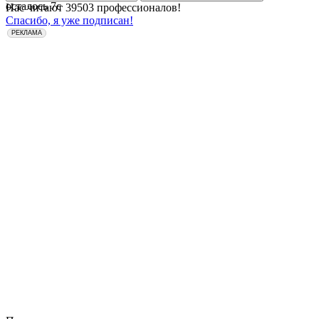
осталось
7
с
Нас читают
39503
профессионалов!
Спасибо, я уже подписан!