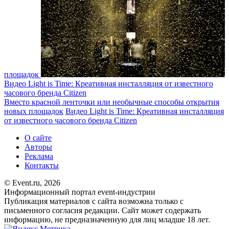
площадок
Видео Light is Time: Креативная инсталляция от известного
часового бренда Citizen
Вместо красной ленточки или необычные способы открытия
новых площадок
Видео Light is Time: Креативная инсталляция
от известного часового бренда Citizen
О сайте
Авторы
Реклама
Контакты
© Event.ru, 2026
Информационный портал event-индустрии
Публикация материалов с сайта возможна только с
письменного согласия редакции. Сайт может содержать
информацию, не предназначенную для лиц младше 18 лет.