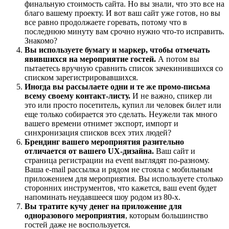
финальную стоимость сайта. Но вы знали, что это все на
благо вашему проекту. И вот ваш сайт уже готов, но вы
все равно продолжаете горевать, потому что в
последнюю минуту вам срочно нужно что-то исправить.
Знакомо?
Вы используете бумагу и маркер, чтобы отмечать
явившихся на мероприятие гостей.
А потом вы
пытаетесь вручную сравнить список зачекинившихся со
списком зарегистрировавшихся.
Иногда вы рассылаете одни и те же промо-письма
всему своему контакт-листу.
И не важно, спикер ли
это или просто посетитель, купил ли человек билет или
еще только собирается это сделать. Неужели так много
вашего времени отнимет экспорт, импорт и
синхронизация списков всех этих людей?
Брендинг вашего мероприятия разительно
отличается от вашего UX-дизайна.
Ваш сайт и
страница регистрации на event выглядят по-разному.
Ваша e-mail рассылка и рядом не стояла с мобильным
приложением для мероприятия. Вы используете столько
сторонних инструментов, что кажется, ваш event будет
напоминать неудавшееся шоу родом из 80-х.
Вы тратите кучу денег на приложение для
одноразового мероприятия
, которым большинство
гостей даже не воспользуется.