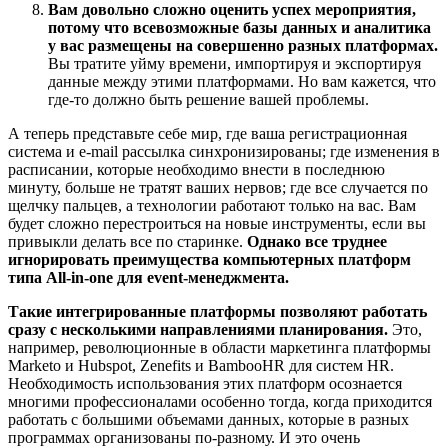
Вам довольно сложно оценить успех мероприятия,
потому что всевозможные базы данных и аналитика
у вас размещены на совершенно разных платформах.
Вы тратите уйму времени, импортируя и экспортируя
данные между этими платформами. Но вам кажется, что
где-то должно быть решение вашей проблемы.
А теперь представьте себе мир, где ваша регистрационная
система и e-mail рассылка синхронизированы; где изменения в
расписании, которые необходимо внести в последнюю
минуту, больше не тратят ваших нервов; где все случается по
щелчку пальцев, а технологии работают только на вас. Вам
будет сложно перестроиться на новые инструменты, если вы
привыкли делать все по старинке.
Однако все труднее
игнорировать преимущества компьютерных платформ
типа All-in-one для event-менеджмента.
Такие интегрированные платформы позволяют работать
сразу с несколькими направлениями планирования.
Это,
например, революционные в области маркетинга платформы
Marketo и Hubspot, Zenefits и BambooHR для систем HR.
Необходимость использования этих платформ осознается
многими профессионалами особенно тогда, когда приходится
работать с большими объемами данных, которые в разных
программах организованы по-разному. И это очень