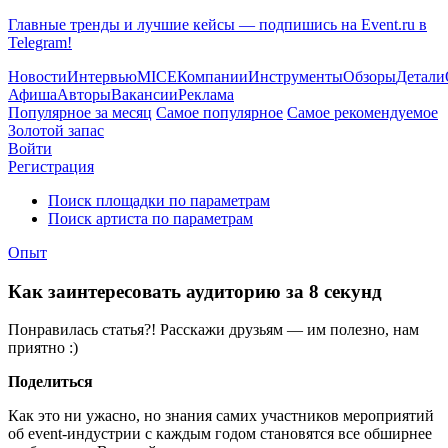
Главные тренды и лучшие кейсы — подпишись на Event.ru в
Telegram!
Новости
Интервью
MICE
Компании
Инструменты
Обзоры
Детали
Афиша
Авторы
Вакансии
Реклама
Популярное за месяц
Самое популярное
Самое рекомендуемое
Золотой запас
Войти
Регистрация
Поиск площадки по параметрам
Поиск артиста по параметрам
Опыт
Как заинтересовать аудиторию за 8 секунд
Понравилась статья?! Расскажи друзьям — им полезно, нам
приятно :)
Поделиться
Как это ни ужасно, но знания самих участников мероприятий
об event-индустрии с каждым годом становятся все обширнее