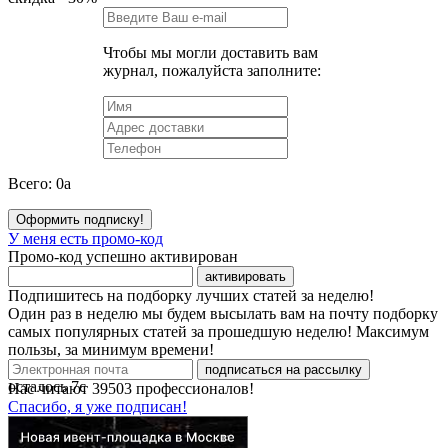
Чтобы мы могли доставить вам
журнал, пожалуйста заполните:
Всего:
0
a
Оформить подписку!
У меня есть промо-код
Промо-код успешно активирован
активировать
Подпишитесь на подборку лучших статей за неделю!
Один раз в неделю мы будем высылать вам на почту подборку
самых популярных статей за прошедшую неделю! Максимум
пользы, за минимум времени!
подписаться на рассылку
осталось
7
с
Нас читают
39503
профессионалов!
Спасибо, я уже подписан!