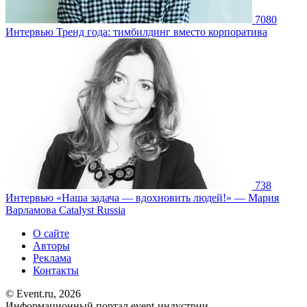
7080
Интервью
Тренд года: тимбилдинг вместо корпоратива
738
Интервью
«Наша задача — вдохновить людей!» — Мария
Варламова Catalyst Russia
О сайте
Авторы
Реклама
Контакты
© Event.ru, 2026
Информационный портал event-индустрии