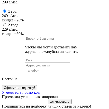
299
a
/мес.
1
год
249
a
/мес.
скидка
~20%
2
года
229
a
/мес.
скидка
~30%
Чтобы мы могли доставить вам
журнал, пожалуйста заполните:
Всего:
0
a
Оформить подписку!
У меня есть промо-код
Промо-код успешно активирован
активировать
Подпишитесь на подборку лучших статей за неделю!