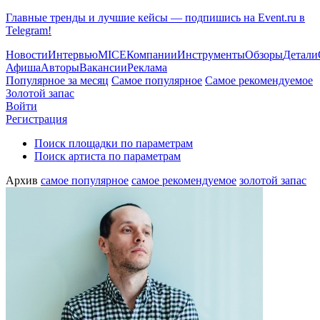
Главные тренды и лучшие кейсы — подпишись на Event.ru в
Telegram!
Новости
Интервью
MICE
Компании
Инструменты
Обзоры
Детали
Афиша
Авторы
Вакансии
Реклама
Популярное за месяц
Самое популярное
Самое рекомендуемое
Золотой запас
Войти
Регистрация
Поиск площадки по параметрам
Поиск артиста по параметрам
Архив
самое популярное
самое рекомендуемое
золотой запас