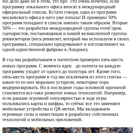
Но дело даже не в этом, это про сто очень почетно, если
программу локального офиса вносят в международный
официальный список. Кстати говоря, одна из программ
московского офиса в него уже попала! И примерно 50%
программ попадают в список именно таким образом. Вторые
50% — это разработки международной группы event`оров,
сценаристов, постановщиков и нашей великолепной группы
реквизиторов (весь реквизит, который мы используем в своих
программах, специально придумывают и изготавливают на
одной-единственной фабрике в Лондоне).
В год мы разрабатываем и патентуем примерно пять-шесть
новых программ. С момента идеи до патента на каждую
программу уходит от одного до полутора лет. Кроме того,
пять-шесть программ в год мы исключаем из этого списка —
какие-то из них морально устарели, некоторые пора
модернизировать. Но в последние годы основной причиной
становится все-таки развитие новых технологий. Например,
если раньше огромной популярностью в ходе игры
пользовались карты и шифры, то сейчас все это заменяют
мобильные устройства и QR-метки. Мы вкладываем
огромные силы и инвестиции в разработку собственных
технологий и мобильных приложений.