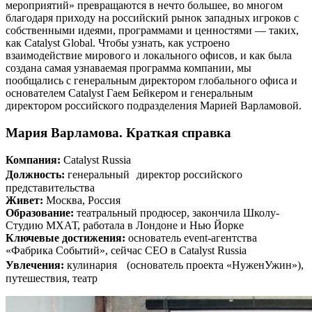
мероприятий» превращаются в нечто большее, во многом
благодаря приходу на российский рынок западных игроков с
собственными идеями, программами и ценностями — таких,
как Catalyst Global. Чтобы узнать, как устроено
взаимодействие мирового и локального офисов, и как была
создана самая узнаваемая программа компании, мы
пообщались с генеральным директором глобального офиса и
основателем Catalyst Гаем Бейкером и генеральным
директором российского подразделения Марией Варламовой.
Мария Варламова. Краткая справка
Компания:
Catalyst Russia
Должность:
генеральный директор российского
представительства
Живет:
Москва, Россия
Образование:
театральный продюсер, закончила Школу-
Студию МХАТ, работала в Лондоне и Нью Йорке
Ключевые достижения:
основатель event-агентства
«Фабрика Событий», сейчас CEO в Catalyst Russia
Увлечения:
кулинария (основатель проекта «НуженУжин»),
путешествия, театр