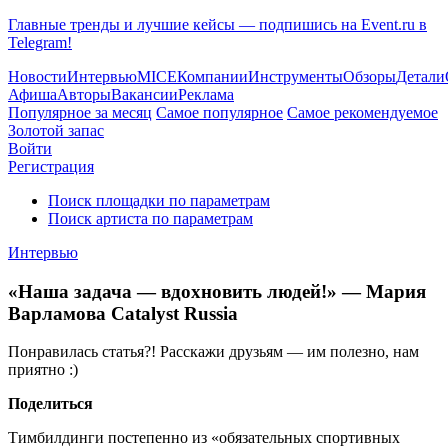
Главные тренды и лучшие кейсы — подпишись на Event.ru в
Telegram!
Новости
Интервью
MICE
Компании
Инструменты
Обзоры
Детали
Афиша
Авторы
Вакансии
Реклама
Популярное за месяц
Самое популярное
Самое рекомендуемое
Золотой запас
Войти
Регистрация
Поиск площадки по параметрам
Поиск артиста по параметрам
Интервью
«Наша задача — вдохновить людей!» — Мария
Варламова Catalyst Russia
Понравилась статья?! Расскажи друзьям — им полезно, нам
приятно :)
Поделиться
Тимбилдинги постепенно из «обязательных спортивных