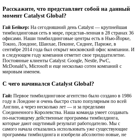
Расскажите, что представляет собой на данный
момент Catalyst Global?
Гай Бейкер:
На сегодняшний день Catalyst — крупнейшая
тимбилдинговая сеть в мире, представ-ленная в 28 странах 36
офисами. Наши тимбилдинговые центры есть в Нью-Йорке,
Токио, Лондоне, Шанхае, Пекине, Сиднее, Париже, в
сентябре 2014 года был открыт московский офис компании. И
в следующем году компания отметит свое тридцатилетие.
Постоянные клиенты Catalyst: Google, Nestle, PwC,
McDonald’s, Microsoft и еще несколько сотен компаний с
мировым именем.
С чего начинался Catalyst Global?
Гай:
Первое тимбилдинговое агентство было создано в 1986
году в Лондоне и очень быстро стало популярным по всей
Англии, а через несколько лет — и за пределами
Соединенного Королевства. Наша команда умеет создавать
по-настоящему действенные программы тимбилдинга,
которые дают ощутимый результат работодателю. Мы с
самого начала отказались использовать уже существующие
программы тимбилдинга и изобрели абсолютно новые, не