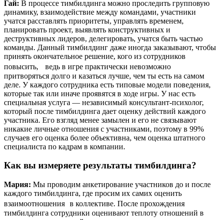
Гай:
В процессе тимбилдинга можно проследить групповую
динамику, взаимодействие между командами, участники
учатся расставлять приоритеты, управлять временем,
планировать проект, выявлять конструктивных и
деструктивных лидеров, делегировать, учатся быть частью
команды. Данный тимбилдинг даже иногда заказывают, чтобы
принять окончательное решение, кого из сотрудников
повысить, ведь в игре практически невозможно
притворяться долго и казаться лучше, чем ты есть на самом
деле. У каждого сотрудника есть типовые модели поведения,
которые так или иначе проявятся в ходе игры. У нас есть
специальная услуга — независимый консультант-психолог,
который после тимбилдинга дает оценку действий каждого
участника. Его взгляд менее замылен и его не связывают
никакие личные отношения с участниками, поэтому в 99%
случаев его оценка более объективна, чем оценка штатного
специалиста по кадрам в компании.
Как вы измеряете результаты тимбилдинга?
Мария:
Мы проводим анкетирование участников до и после
каждого тимбилдинга, где просим их самих оценить
взаимоотношения в коллективе. После прохождения
тимбилдинга сотрудники оценивают теплоту отношений в