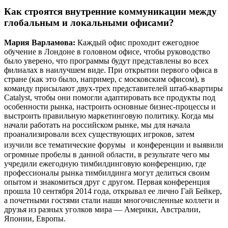
Как строятся внутренние коммуникации между
глобальным и локальными офисами?
Мария Варламова:
Каждый офис проходит ежегодное
обучение в Лондоне в головном офисе, чтобы руководство
было уверено, что программы будут представлены во всех
филиалах в наилучшем виде. При открытии первого офиса в
стране (как это было, например, с московским офисом), в
команду присылают двух-трех представителей штаб-квартиры
Catalyst, чтобы они помогли адаптировать все продукты под
особенности рынка, настроить основные бизнес-процессы и
выстроить правильную маркетинговую политику. Когда мы
начали работать на российском рынке, мы для начала
проанализировали всех существующих игроков, затем
изучили все тематические форумы и конференции и выявили
огромные пробелы в данной области, в результате чего мы
учредили ежегодную тимбилдинговую конференцию, где
профессионалы рынка тимбилдинга могут делиться своим
опытом и знакомиться друг с другом. Первая конференция
прошла 10 сентября 2014 года, открывал ее лично Гай Бейкер,
а почетными гостями стали наши многочисленные коллеги и
друзья из разных уголков мира — Америки, Австралии,
Японии, Европы.