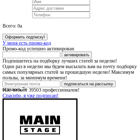
Всего:
0
a
Оформить подписку!
У меня есть промо-код
Промо-код успешно активирован
активировать
Подпишитесь на подборку лучших статей за неделю!
Один раз в неделю мы будем высылать вам на почту подборку
самых популярных статей за прошедшую неделю! Максимум
пользы, за минимум времени!
подписаться на рассылку
осталось
7
с
Нас читают
39503
профессионалов!
Спасибо, я уже подписан!