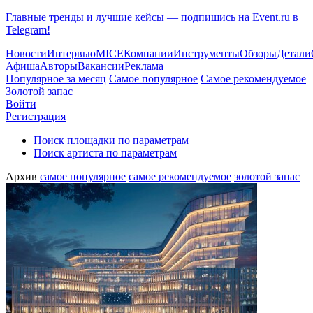
Главные тренды и лучшие кейсы — подпишись на Event.ru в
Telegram!
Новости
Интервью
MICE
Компании
Инструменты
Обзоры
Детали
Афиша
Авторы
Вакансии
Реклама
Популярное за месяц
Самое популярное
Самое рекомендуемое
Золотой запас
Войти
Регистрация
Поиск площадки по параметрам
Поиск артиста по параметрам
Архив
самое популярное
самое рекомендуемое
золотой запас