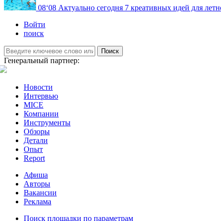
08
‘08
Актуально сегодня
7 креативных идей для летн
Войти
поиск
Поиск
Генеральный партнер:
Новости
Интервью
MICE
Компании
Инструменты
Обзоры
Детали
Опыт
Report
Афиша
Авторы
Вакансии
Реклама
Поиск площадки по параметрам