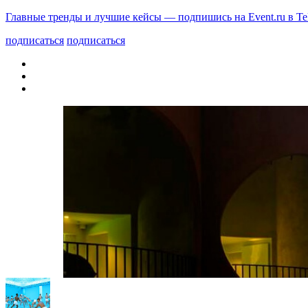
Главные тренды и лучшие кейсы — подпишись на Event.ru в Te
подписаться
подписаться