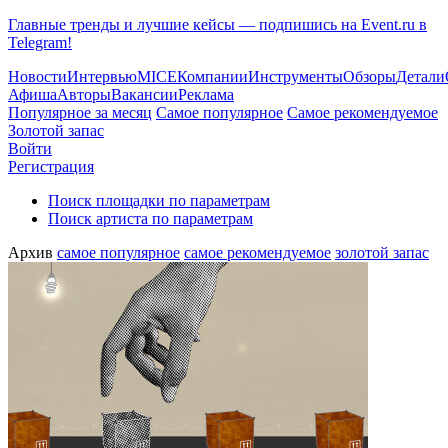
Главные тренды и лучшие кейсы — подпишись на Event.ru в
Telegram!
Новости
Интервью
MICE
Компании
Инструменты
Обзоры
Детали
Афиша
Авторы
Вакансии
Реклама
Популярное за месяц
Самое популярное
Самое рекомендуемое
Золотой запас
Войти
Регистрация
Поиск площадки по параметрам
Поиск артиста по параметрам
Архив
самое популярное
самое рекомендуемое
золотой запас