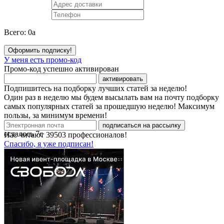
Всего:
0
a
Оформить подписку!
У меня есть промо-код
Промо-код успешно активирован
активировать
Подпишитесь на подборку лучших статей за неделю!
Один раз в неделю мы будем высылать вам на почту подборку
самых популярных статей за прошедшую неделю! Максимум
пользы, за минимум времени!
подписаться на рассылку
осталось
7
с
Нас читают
39503
профессионалов!
Спасибо, я уже подписан!