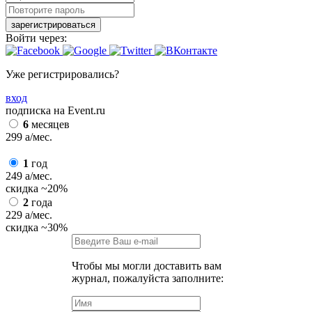
зарегистрироваться
Войти через:
Уже регистрировались?
вход
подписка на Event.ru
6
месяцев
299
a
/мес.
1
год
249
a
/мес.
скидка
~20%
2
года
229
a
/мес.
скидка
~30%
Чтобы мы могли доставить вам
журнал, пожалуйста заполните: