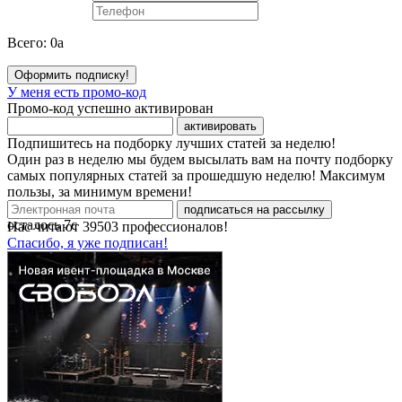
Всего:
0
a
Оформить подписку!
У меня есть промо-код
Промо-код успешно активирован
активировать
Подпишитесь на подборку лучших статей за неделю!
Один раз в неделю мы будем высылать вам на почту подборку
самых популярных статей за прошедшую неделю! Максимум
пользы, за минимум времени!
подписаться на рассылку
осталось
7
с
Нас читают
39503
профессионалов!
Спасибо, я уже подписан!