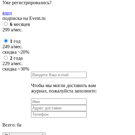
Уже регистрировались?
вход
подписка на Event.ru
6
месяцев
299
a
/мес.
1
год
249
a
/мес.
скидка
~20%
2
года
229
a
/мес.
скидка
~30%
Чтобы мы могли доставить вам
журнал, пожалуйста заполните:
Всего:
0
a