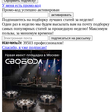
Оформить подписку!
У меня есть промо-код
Промо-код успешно активирован
активировать
Подпишитесь на подборку лучших статей за неделю!
Один раз в неделю мы будем высылать вам на почту подборку
самых популярных статей за прошедшую неделю! Максимум
пользы, за минимум времени!
подписаться на рассылку
осталось
7
с
Нас читают
39503
профессионалов!
Спасибо, я уже подписан!