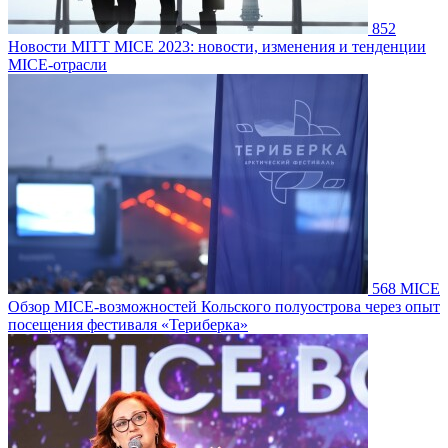
852
Новости
MITT MICE 2023: новости, изменения и тенденции
MICE-отрасли
568
MICE
Обзор MICE-возможностей Кольского полуострова через опыт
посещения фестиваля «Териберка»