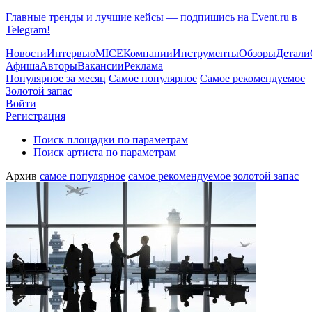
Главные тренды и лучшие кейсы — подпишись на Event.ru в
Telegram!
Новости
Интервью
MICE
Компании
Инструменты
Обзоры
Детали
Афиша
Авторы
Вакансии
Реклама
Популярное за месяц
Самое популярное
Самое рекомендуемое
Золотой запас
Войти
Регистрация
Поиск площадки по параметрам
Поиск артиста по параметрам
Архив
самое популярное
самое рекомендуемое
золотой запас