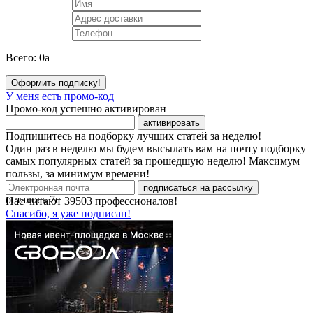
Всего:
0
a
Оформить подписку!
У меня есть промо-код
Промо-код успешно активирован
активировать
Подпишитесь на подборку лучших статей за неделю!
Один раз в неделю мы будем высылать вам на почту подборку
самых популярных статей за прошедшую неделю! Максимум
пользы, за минимум времени!
подписаться на рассылку
осталось
7
с
Нас читают
39503
профессионалов!
Спасибо, я уже подписан!