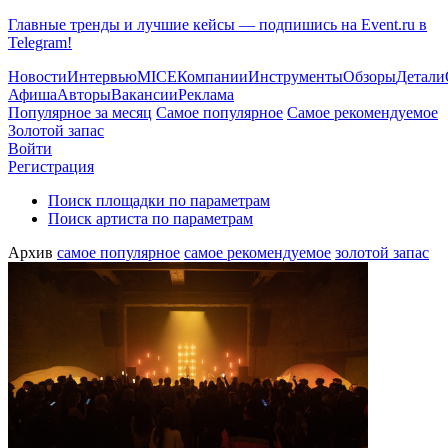
Главные тренды и лучшие кейсы — подпишись на Event.ru в
Telegram!
Новости
Интервью
MICE
Компании
Инструменты
Обзоры
Детали
Афиша
Авторы
Вакансии
Реклама
Популярное за месяц
Самое популярное
Самое рекомендуемое
Золотой запас
Войти
Регистрация
Поиск площадки по параметрам
Поиск артиста по параметрам
Архив
самое популярное
самое рекомендуемое
золотой запас