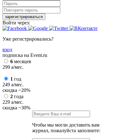
зарегистрироваться
Войти через:
Уже регистрировались?
вход
подписка на Event.ru
6
месяцев
299
a
/мес.
1
год
249
a
/мес.
скидка
~20%
2
года
229
a
/мес.
скидка
~30%
Чтобы мы могли доставить вам
журнал, пожалуйста заполните: