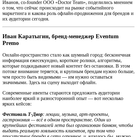
Иванов, сo-founder ООО «Doctor Team», поделились мнением
о том, что сейчас происходит на рынке событийного
маркетинга и какова роль офлайн-продвижения для брендов и
их аудитории сегодня.
Иван Каратыгин, бренд-менеджер Eventum
Premo
Онлайн-пространство стало как шумный город: бесконечная
информация ежесекундно, короткие ролики, алгоритмы,
которые подкидывают новый контент без остановки. В этом
потоке внимание теряется, и крупным брендам нужно больше,
чем просто быть видимыми — им нужно оставаться
значимыми. Здесь на сцену выходит офлайн.
Современные ивенты стараются предложить аудитории
наиболее яркий и разносторонний опыт — вот несколько
ярких кейсов:
Фестиваль T‑Двор
: лекции, музыка, арт-проекты,
гастрономия — всё в одном пространстве. Один из
крупнейших фестивалей лета был организован банком, чтобы
выдать реальную лояльность клиентов, при том что
присутствие бренда в сети огромное, и, казалось бы, можно