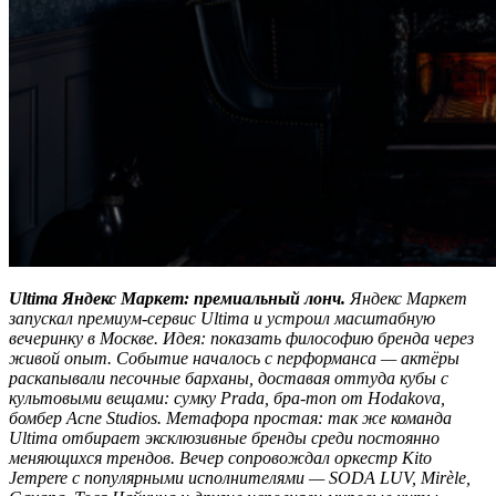
Ultima Яндекс Маркет: премиальный лонч.
Яндекс Маркет
запускал премиум-сервис Ultima и устроил масштабную
вечеринку в Москве. Идея: показать философию бренда через
живой опыт. Событие началось с перформанса — актёры
раскапывали песочные барханы, доставая оттуда кубы с
культовыми вещами: сумку Prada, бра-топ от Hodakova,
бомбер Acne Studios. Метафора простая: так же команда
Ultima отбирает эксклюзивные бренды среди постоянно
меняющихся трендов. Вечер сопровождал оркестр Kito
Jempere с популярными исполнителями — SODA LUV, Mirèle,