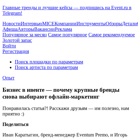
Главные тренды и лучшие кейсы — подпишись на Event.ru в
Telegram!
Новости
Интервью
MICE
Компании
Инструменты
Обзоры
Детали
Афиша
Авторы
Вакансии
Реклама
Популярное за месяц
Самое популярное
Самое рекомендуемое
Золотой запас
Войти
Регистрация
Поиск площадки по параметрам
Поиск артиста по параметрам
Опыт
Бизнес в ивенте — почему крупные бренды
снова выбирают офлайн-маркетинг
Понравилась статья?! Расскажи друзьям — им полезно, нам
приятно :)
Поделиться
Иван Каратыгин, бренд-менеджер Eventum Premo, и Игорь