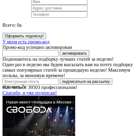
Всего:
0
a
Оформить подписку!
У меня есть промо-код
Промо-код успешно активирован
активировать
Подпишитесь на подборку лучших статей за неделю!
Один раз в неделю мы будем высылать вам на почту подборку
самых популярных статей за прошедшую неделю! Максимум
пользы, за минимум времени!
подписаться на рассылку
осталось
7
с
Нас читают
39503
профессионалов!
Спасибо, я уже подписан!