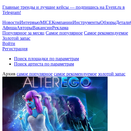
Главные тренды и лучшие кейсы — подпишись на Event.ru в
Telegram!
Новости
Интервью
MICE
Компании
Инструменты
Обзоры
Детали
Афиша
Авторы
Вакансии
Реклама
Популярное за месяц
Самое популярное
Самое рекомендуемое
Золотой запас
Войти
Регистрация
Поиск площадки по параметрам
Поиск артиста по параметрам
Архив
самое популярное
самое рекомендуемое
золотой запас