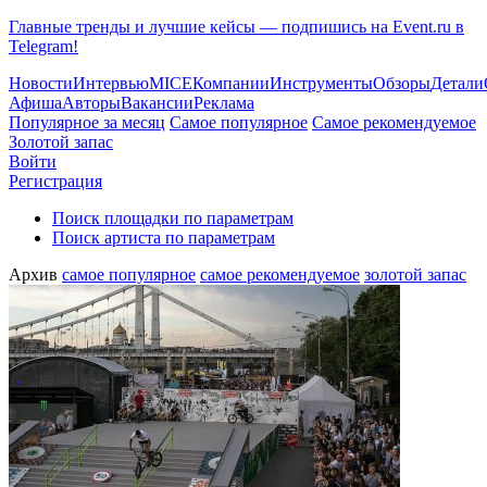
Главные тренды и лучшие кейсы — подпишись на Event.ru в
Telegram!
Новости
Интервью
MICE
Компании
Инструменты
Обзоры
Детали
Афиша
Авторы
Вакансии
Реклама
Популярное за месяц
Самое популярное
Самое рекомендуемое
Золотой запас
Войти
Регистрация
Поиск площадки по параметрам
Поиск артиста по параметрам
Архив
самое популярное
самое рекомендуемое
золотой запас