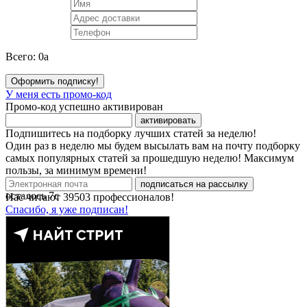
Всего:
0
a
Оформить подписку!
У меня есть промо-код
Промо-код успешно активирован
активировать
Подпишитесь на подборку лучших статей за неделю!
Один раз в неделю мы будем высылать вам на почту подборку
самых популярных статей за прошедшую неделю! Максимум
пользы, за минимум времени!
подписаться на рассылку
осталось
7
с
Нас читают
39503
профессионалов!
Спасибо, я уже подписан!