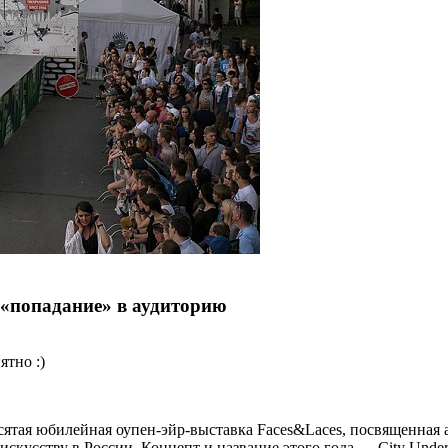
 «попадание» в аудиторию
ятно :)
есятая юбилейная оупен-эйр-выставка Faces&Laces, посвященная 
усству в России. Концепт и название этого года — City Under 