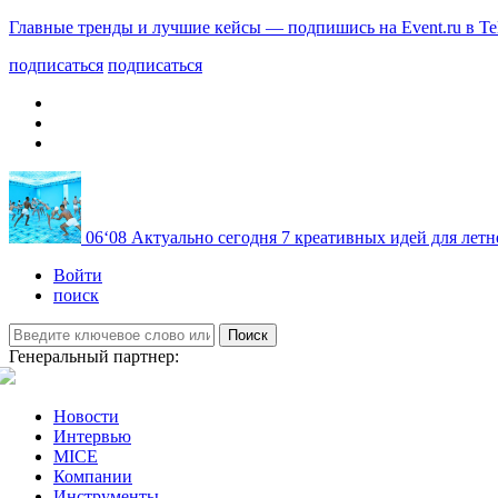
Главные тренды и лучшие кейсы — подпишись на Event.ru в Te
подписаться
подписаться
06
‘08
Актуально сегодня
7 креативных идей для летн
Войти
поиск
Поиск
Генеральный партнер:
Новости
Интервью
MICE
Компании
Инструменты