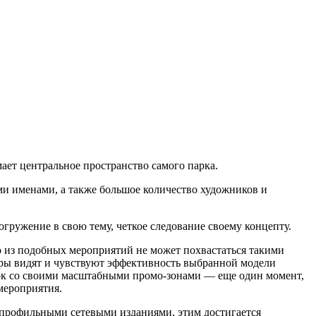
мает центральное пространство самого парка.
ыми именами, а также большое количество художников и
гружение в свою тему, четкое следование своему концепту.
о из подобных мероприятий не может похвастаться такими
неры видят и чувствуют эффективность выбранной модели
ок со своими масштабными промо-зонами — еще один момент,
мероприятия.
и профильными сетевыми изданиями, этим достигается