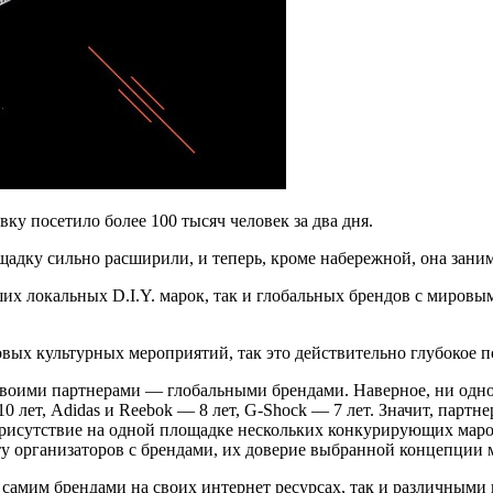
ку посетило более 100 тысяч человек за два дня.
ощадку сильно расширили, и теперь, кроме набережной, она зани
ших локальных D.I.Y. марок, так и глобальных брендов с миров
вых культурных мероприятий, так это действительно глубокое по
 своими партнерами — глобальными брендами. Наверное, ни одн
 лет, Adidas и Reebok — 8 лет, G-Shock — 7 лет. Значит, парт
присутствие на одной площадке нескольких конкурирующих мар
ту организаторов с брендами, их доверие выбранной концепции 
 самим брендами на своих интернет ресурсах, так и различным