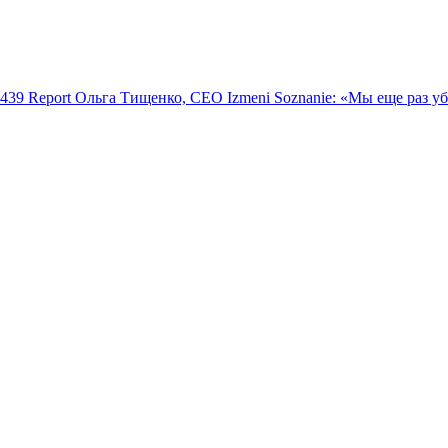
439
Report
Ольга Тищенко, CEO Izmeni Soznanie: «Мы еще раз у