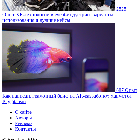
2525
Опыт
XR-технологии в event-индустрии: варианты
использования и лучшие кейсы
687
Опыт
Как написать грамотный бриф на AR-разработку: мануал от
Phygitalism
О сайте
Авторы
Реклама
Контакты
© Event.ru, 2026