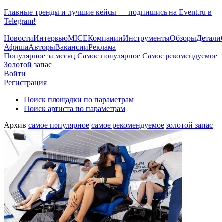
Главные тренды и лучшие кейсы — подпишись на Event.ru в
Telegram!
Новости
Интервью
MICE
Компании
Инструменты
Обзоры
Детали
Афиша
Авторы
Вакансии
Реклама
Популярное за месяц
Самое популярное
Самое рекомендуемое
Золотой запас
Войти
Регистрация
Поиск площадки по параметрам
Поиск артиста по параметрам
Архив
самое популярное
самое рекомендуемое
золотой запас