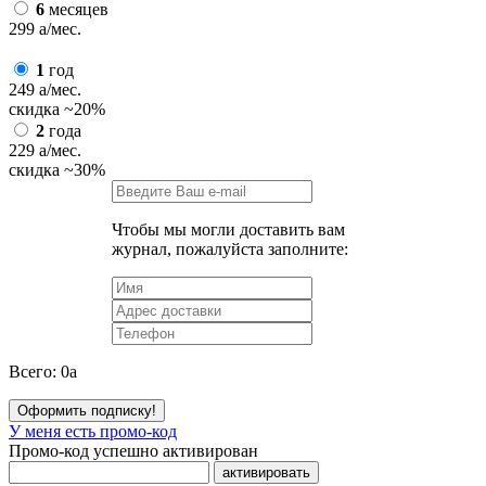
6
месяцев
299
a
/мес.
1
год
249
a
/мес.
скидка
~20%
2
года
229
a
/мес.
скидка
~30%
Чтобы мы могли доставить вам
журнал, пожалуйста заполните:
Всего:
0
a
Оформить подписку!
У меня есть промо-код
Промо-код успешно активирован
активировать