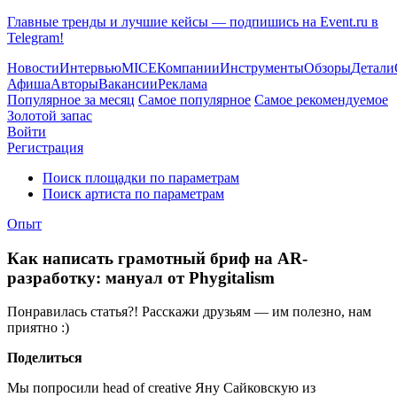
Главные тренды и лучшие кейсы — подпишись на Event.ru в
Telegram!
Новости
Интервью
MICE
Компании
Инструменты
Обзоры
Детали
Афиша
Авторы
Вакансии
Реклама
Популярное за месяц
Самое популярное
Самое рекомендуемое
Золотой запас
Войти
Регистрация
Поиск площадки по параметрам
Поиск артиста по параметрам
Опыт
Как написать грамотный бриф на AR-
разработку: мануал от Phygitalism
Понравилась статья?! Расскажи друзьям — им полезно, нам
приятно :)
Поделиться
Мы попросили head of creative
Яну Сайковскую
из