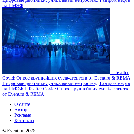
Цифровые двойники: уникальный нейростенд Газпром нефть
на ПМЭФ
Life after
Covid: Опрос крупнейших event-агентств от Event.ru & REMA
Цифровые двойники: уникальный нейростенд Газпром нефть
на ПМЭФ
Life after Covid: Опрос крупнейших event-агентств
от Event.ru & REMA
О сайте
Авторы
Реклама
Контакты
© Event.ru, 2026