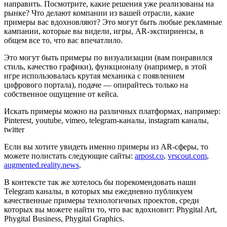
направить. Посмотрите, какие решения уже реализованы на
рынке? Что делают компании из вашей отрасли, какие
примеры вас вдохновляют? Это могут быть любые рекламные
кампании, которые вы видели, игры, AR-экспириенсы, в
общем все то, что вас впечатлило.
Это могут быть примеры по визуализации (вам понравился
стиль, качество графики), функционалу (например, в этой
игре использовалась крутая механика с появлением
цифрового портала), подаче — опирайтесь только на
собственное ощущение от кейса.
Искать примеры можно на различных платформах, например:
Pinterest, youtube, vimeo, telegram-каналы, instagram каналы,
twitter
Если вы хотите увидеть именно примеры из AR-сферы, то
можете полистать следующие сайты:
arpost.co
,
vrscout.com
,
augmented.reality.news
.
В контексте так же хотелось бы порекомендовать наши
Telegram каналы, в которых мы ежедневно публикуем
качественные примеры технологичных проектов, среди
которых вы можете найти то, что вас вдохновит: Phygital Art,
Phygital Business, Phygital Graphics.