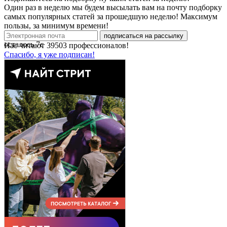
Один раз в неделю мы будем высылать вам на почту подборку
самых популярных статей за прошедшую неделю! Максимум
пользы, за минимум времени!
подписаться на рассылку
осталось
7
с
Нас читают
39503
профессионалов!
Спасибо, я уже подписан!