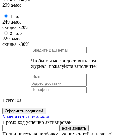
299
a
/мес.
1
год
249
a
/мес.
скидка
~20%
2
года
229
a
/мес.
скидка
~30%
Чтобы мы могли доставить вам
журнал, пожалуйста заполните:
Всего:
0
a
Оформить подписку!
У меня есть промо-код
Промо-код успешно активирован
активировать
Подпишитесь на подборку лучших статей за неделю!