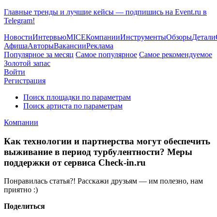
Главные тренды и лучшие кейсы — подпишись на Event.ru в
Telegram!
Новости
Интервью
MICE
Компании
Инструменты
Обзоры
Детали
Афиша
Авторы
Вакансии
Реклама
Популярное за месяц
Самое популярное
Самое рекомендуемое
Золотой запас
Войти
Регистрация
Поиск площадки по параметрам
Поиск артиста по параметрам
Компании
Как технологии и партнерства могут обеспечить
выживание в период турбулентности? Меры
поддержки от сервиса Check-in.ru
Понравилась статья?! Расскажи друзьям — им полезно, нам
приятно :)
Поделиться