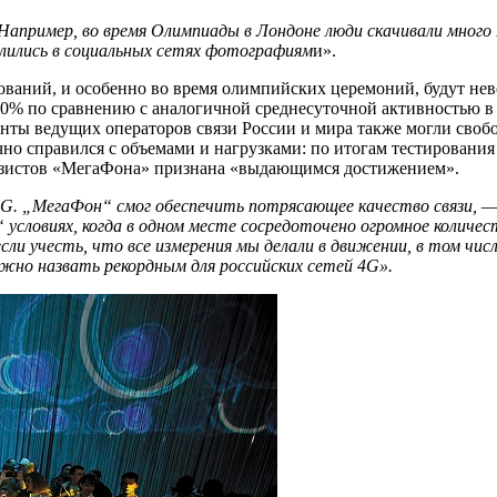
апример, во время Олимпиады в Лондоне люди скачивали много 
елились в социальных сетях фотографиям
и».
внований, и особенно во время олимпийских церемоний, будут н
00% по сравнению с аналогичной среднесуточной активностью в 
боненты ведущих операторов связи России и мира также могли св
чно справился с объемами и нагрузками: по итогам тестировани
вязистов «МегаФона» признана «выдающимся достижением».
4G. „МегаФон“ смог обеспечить потрясающее качество связи, 
 условиях, когда в одном месте сосредоточено огромное количес
 учесть, что все измерения мы делали в движении, в том числе 
можно назвать рекордным для российских сетей 4G».