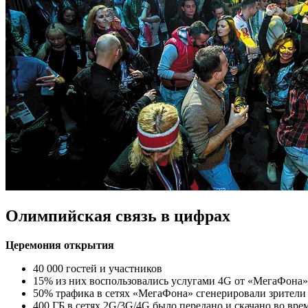
Олимпийская связь в цифрах
Церемония открытия
40 000 гостей и участников
15% из них воспользовались услугами 4G от «МегаФона»
50% трафика в сетях «МегаФона» сгенерировали зрители
400 ГБ в сетях 2G/3G/4G было передано и скачано во вр