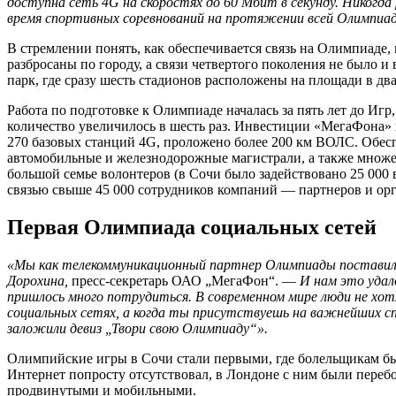
доступна сеть 4G на скоростях до 60 Мбит в секунду. Никогд
время спортивных соревнований на протяжении всей Олимпиа
В стремлении понять, как обеспечивается связь на Олимпиаде,
разбросаны по городу, а связи четвертого поколения не было 
парк, где сразу шесть стадионов расположены на площади в дв
Работа по подготовке к Олимпиаде началась за пять лет до Иг
количество увеличилось в шесть раз. Инвестиции «МегаФона»
270 базовых станций 4G, проложено более 200 км ВОЛС. Обес
автомобильные и железнодорожные магистрали, а также множе
большой семье волонтеров (в Сочи было задействовано 25 000 
связью свыше 45 000 сотрудников компаний — партнеров и ор
Первая Олимпиада социальных сетей
«Мы как телекоммуникационный партнер Олимпиады поставили 
Дорохина,
пресс-секретарь ОАО „МегаФон“. —
И нам это удал
пришлось много потрудиться.
В современном мире люди не хо
социальных сетях, а когда ты присутствуешь на важнейших с
заложили девиз „Твори свою Олимпиаду“».
Олимпийские игры в Сочи стали первыми, где болельщикам бы
Интернет попросту отсутствовал, в Лондоне с ним были пере
продвинутыми и мобильными.