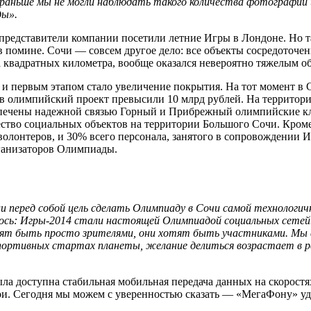
а раньше мы не могли наблюдать такого количества фотографий
ды».
 представители компании посетили летние Игры в Лондоне. Но т
и в помине. Сочи — совсем другое дело: все объекты сосредоточ
а квадратных километра, вообще оказался невероятно тяжелым о
р, и первым этапом стало увеличение покрытия. На тот момент в
 в олимпийский проект превысили 10 млрд рублей. На территор
печены надежной связью Горный и Прибрежный олимпийские кла
ство социальных объектов на территории Большого Сочи. Кром
волонтеров, и 30% всего персонала, занятого в сопровождении И
ганизаторов Олимпиады.
перед собой цель сделать Олимпиаду в Сочи самой технологичн
ось: Игры-2014 стали настоящей Олимпиадой социальных сетей
тят быть просто зрителями, они хотят быть участниками. Мы 
портивных стартах планеты, желание делиться возрастает в ра
ла доступна стабильная мобильная передача данных на скорост
бои. Сегодня мы можем с уверенностью сказать — «МегаФону» у