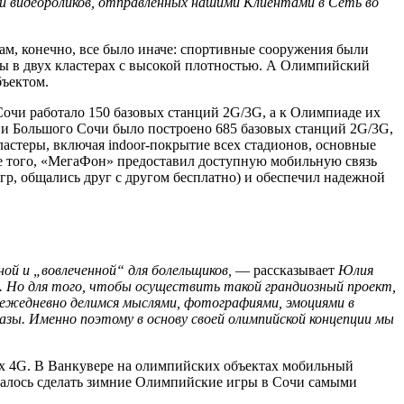
 и видеороликов, отправленных нашими Клиентами в Сеть во
ам, конечно, все было иначе: спортивные сооружения были
ены в двух кластерах с высокой плотностью. А Олимпийский
бъектом.
 Сочи работало 150 базовых станций 2G/3G, а к Олимпиаде их
ии Большого Сочи было построено 685 базовых станций 2G/3G,
стеры, включая indoor-покрытие всех стадионов, основные
е того, «МегаФон» предоставил доступную мобильную связь
гр, общались друг с другом бесплатно) и обеспечил надежной
ой и „вовлеченной“ для болельщиков,
— рассказывает
Юлия
. Но для того, чтобы осуществить такой грандиозный проект,
ежедневно делимся мыслями, фотографиями, эмоциями в
зы. Именно поэтому в основу своей олимпийской концепции мы
ях 4G. В Ванкувере на олимпийских объектах мобильный
далось сделать зимние Олимпийские игры в Сочи самыми