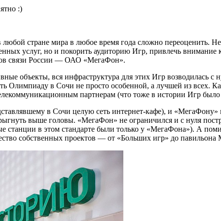
ятно :)
любой стране мира в любое время года сложно переоценить. Не
енных услуг, но и покорить аудиторию Игр, привлечь внимание 
оров связи России — ОАО «МегаФон».
ные объекты, вся инфраструктура для этих Игр возводилась с ну
лать Олимпиаду в Сочи не просто особенной, а лучшей из всех.
телекоммуникационным партнерам (что тоже в истории Игр было
дставлявшему в Сочи целую сеть интернет-кафе), и «МегаФону» 
прыгнуть выше головы. «МегаФон» не ограничился и с нуля пос
вые станции в этом стандарте были только у «МегаФона»). А по
ество собственных проектов — от «Больших игр» до павильона 