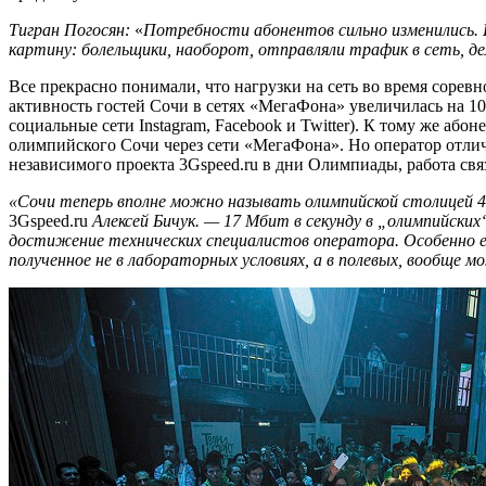
Тигран Погосян:
«
Потребности абонентов сильно изменились. Н
картину: болельщики, наоборот, отправляли трафик в сеть, д
Все прекрасно понимали, что нагрузки на сеть во время соре
активность гостей Сочи в сетях «МегаФона» увеличилась на 1
социальные сети Instagram, Facebook и Twitter). К тому же а
олимпийского Сочи через сети «МегаФона». Но оператор отли
независимого проекта 3Gspeed.ru в дни Олимпиады, работа с
«Сочи теперь вполне можно называть олимпийской столицей 
3Gspeed.ru
Алексей Бичук. — 17 Мбит в секунду в „олимпийских“
достижение технических специалистов оператора. Особенно если
полученное не в лабораторных условиях, а в полевых, вообще 