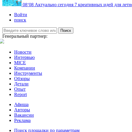
08
‘08
Актуально сегодня
7 креативных идей для летн
Войти
поиск
Поиск
Генеральный партнер:
Новости
Интервью
MICE
Компании
Инструменты
Обзоры
Детали
Опыт
Report
Афиша
Авторы
Вакансии
Реклама
Поиск площадки по параметрам