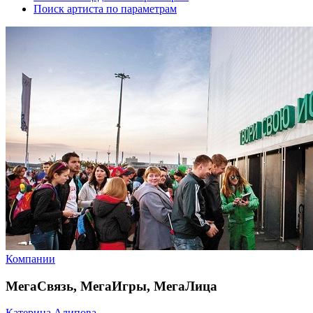
Поиск артиста по параметрам
Компании
МегаСвязь, МегаИгры, МегаЛица
Катерина Алипова