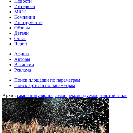
Новости
Интервью
MICE
Компании
Инструменты
Обзоры
Детали
Опыт
Report
Афиша
Авторы
Вакансии
Реклама
Поиск площадки по параметрам
Поиск артиста по параметрам
Архив
самое популярное
самое рекомендуемое
золотой запас