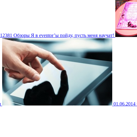
12381
Обзоры
Я в eventor’ы пойду, пусть меня научат!
ы
01.06.2014