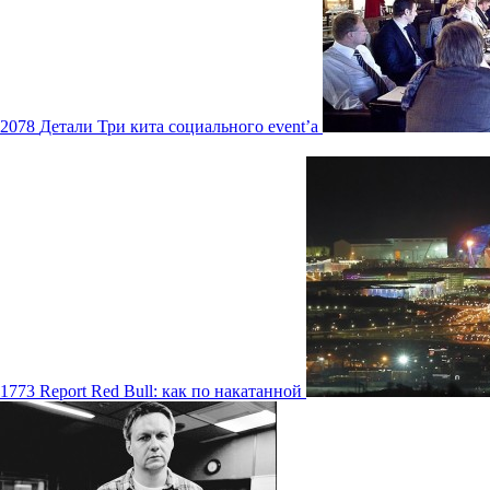
2078
Детали
Три кита социального event’а
1773
Report
Red Bull: как по накатанной