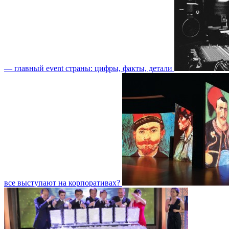
— главный event страны: цифры, факты, детали
все выступают на корпоративах?