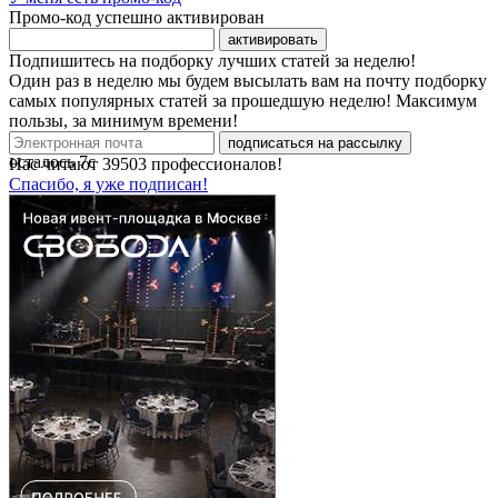
Промо-код успешно активирован
активировать
Подпишитесь на подборку лучших статей за неделю!
Один раз в неделю мы будем высылать вам на почту подборку
самых популярных статей за прошедшую неделю! Максимум
пользы, за минимум времени!
подписаться на рассылку
осталось
7
с
Нас читают
39503
профессионалов!
Спасибо, я уже подписан!