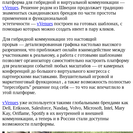
платформа для гибридной и виртуальной коммуникации —
vVenues
. Решение родом из Швеции продолжает традицию
знаменитых
скандинавских
брендов по части простоты
применения и функциональной
эстетичности —
vVenues
построен на готовых шаблонах, с
помощью которых можно создать ивент в пару кликов.
Для гибридной коммуникации это настоящий
прорыв —
детализированная
графика настолько высокого
разрешения, что приближает онлайн взаимодействие между
участниками к реальному, а работа с готовыми шаблонами
позволяет организатору самостоятельно настроить платформу
для реализации событий любых масштабов — от камерных
конференций до большого виртуального конгресса с
партнерскими выставками. Внушительный игровой и
маркетинговый функционал , а также возможность
полностью
“пересобрать” решение под себя — то что нас впечатлило в
этой платформе.
vVenues
уже используется такими глобальными брендами как
Dell, Eriksson, Salesforce, Nasdaq, Volvo, Microsoft, Intel, Mary
Kay, Oriflame, Spotify в их внутренней и внешней
коммуникации, а теперь и в России стали доступны
возможности платформы.