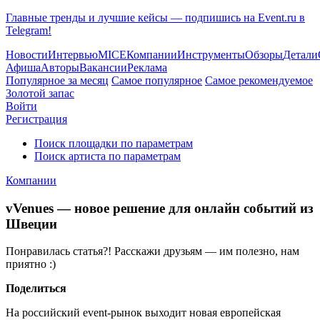
Главные тренды и лучшие кейсы — подпишись на Event.ru в
Telegram!
Новости
Интервью
MICE
Компании
Инструменты
Обзоры
Детали
Афиша
Авторы
Вакансии
Реклама
Популярное за месяц
Самое популярное
Самое рекомендуемое
Золотой запас
Войти
Регистрация
Поиск площадки по параметрам
Поиск артиста по параметрам
Компании
vVenues — новое решение для онлайн событий из
Швеции
Понравилась статья?! Расскажи друзьям — им полезно, нам
приятно :)
Поделиться
На российский event-рынок выходит новая европейская