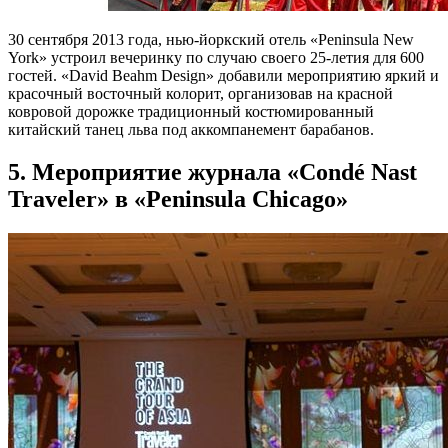
30 сентября 2013 года, нью-йоркский отель «Peninsula New
York» устроил вечеринку по случаю своего 25-летия для 600
гостей. «David Beahm Design» добавили мероприятию яркий и
красочный восточный колорит, организовав на красной
ковровой дорожке традиционный костюмированный
китайский танец льва под аккомпанемент барабанов.
5. Мероприятие журнала «Condé Nast
Traveler» в «Peninsula Chicago»