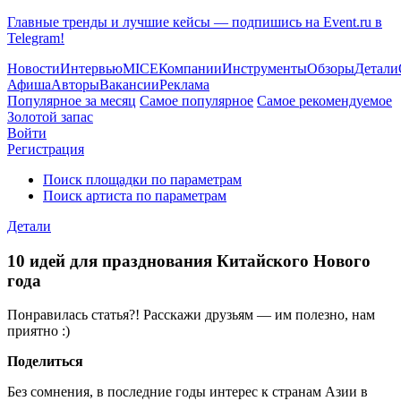
Главные тренды и лучшие кейсы — подпишись на Event.ru в
Telegram!
Новости
Интервью
MICE
Компании
Инструменты
Обзоры
Детали
Афиша
Авторы
Вакансии
Реклама
Популярное за месяц
Самое популярное
Самое рекомендуемое
Золотой запас
Войти
Регистрация
Поиск площадки по параметрам
Поиск артиста по параметрам
Детали
10 идей для празднования Китайского Нового
года
Понравилась статья?! Расскажи друзьям — им полезно, нам
приятно :)
Поделиться
Без сомнения, в последние годы интерес к странам Азии в