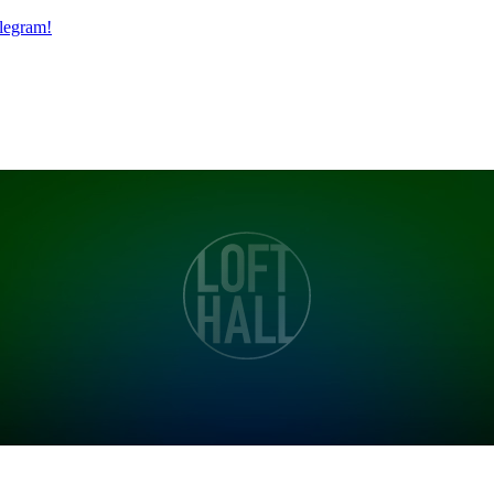
legram!