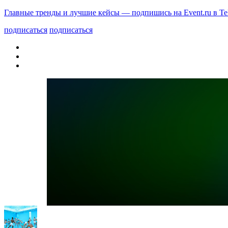
Главные тренды и лучшие кейсы — подпишись на Event.ru в Te
подписаться
подписаться