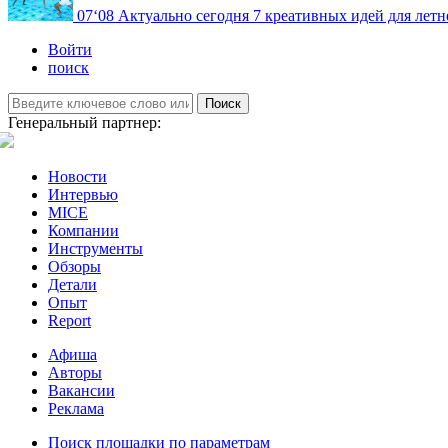
07
‘08
Актуально сегодня
7 креативных идей для летн
Войти
поиск
Поиск
Генеральный партнер:
Новости
Интервью
MICE
Компании
Инструменты
Обзоры
Детали
Опыт
Report
Афиша
Авторы
Вакансии
Реклама
Поиск площадки по параметрам