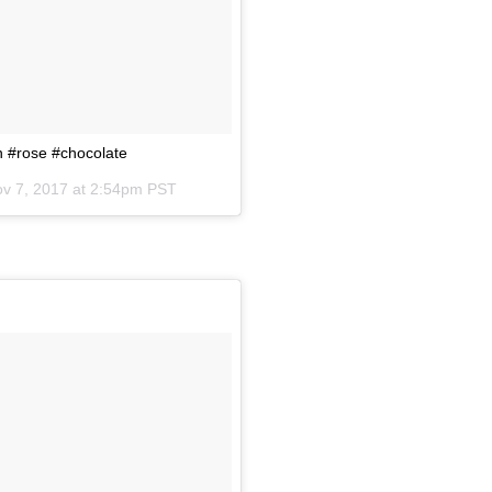
n #rose #chocolate
v 7, 2017 at 2:54pm PST