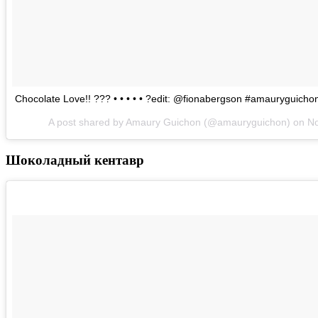
Chocolate Love!! ??? • • • • • ?edit: @fionabergson #amauryguicho
A post shared by Amaury Guichon (@amauryguichon) on
No
Шоколадный кентавр