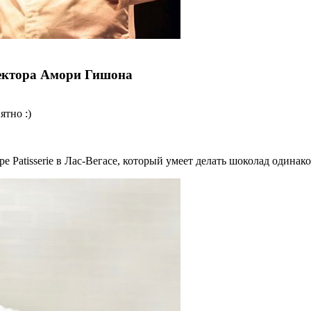
тектора Амори Гишона
ятно :)
e Patisserie в Лас-Вегасе, который умеет делать шоколад одина