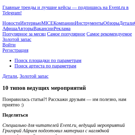
Главные тренды и лучшие кейсы — подпишись на Event.ru в
Telegram!
Новости
Интервью
MICE
Компании
Инструменты
Обзоры
Детали
Афиша
Авторы
Вакансии
Реклама
Популярное за месяц
Самое популярное
Самое рекомендуемое
Золотой запас
Войти
Регистрация
Поиск площадки по параметрам
Поиск артиста по параметрам
Детали
,
Золотой запас
10 типов ведущих мероприятий
Понравилась статья?! Расскажи друзьям — им полезно, нам
приятно :)
Поделиться
Специально для читателей Event.ru, ведущий мероприятий
Григорий Айриев подготовил материал с наглядной