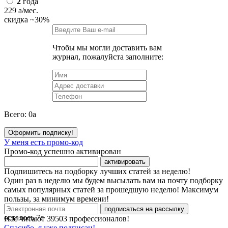
2
года
229
a
/мес.
скидка
~30%
Чтобы мы могли доставить вам
журнал, пожалуйста заполните:
Всего:
0
a
Оформить подписку!
У меня есть промо-код
Промо-код успешно активирован
активировать
Подпишитесь на подборку лучших статей за неделю!
Один раз в неделю мы будем высылать вам на почту подборку
самых популярных статей за прошедшую неделю! Максимум
пользы, за минимум времени!
подписаться на рассылку
осталось
7
с
Нас читают
39503
профессионалов!
Спасибо, я уже подписан!