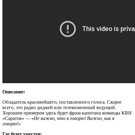
Описание:
Обладатель красивейшего, поставленного голоса. Скорее
всего, это радио диджей или телевизионный ведущий.
Хорошим примером здесь будет фраза капитана команды КВН
«
Саратов
»
—
«
Не важно, что я говорю! Важно, как я
говорю!
»
Где будет уместен: