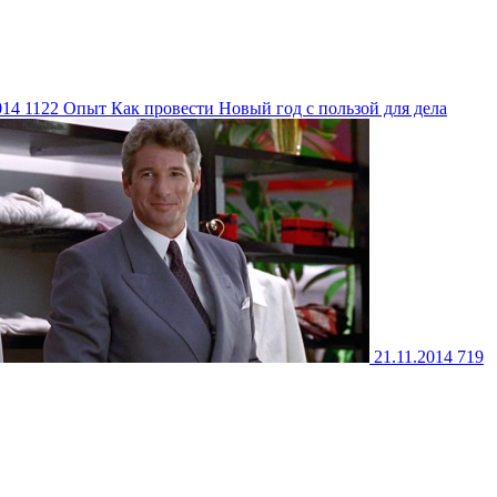
014
1122
Опыт
Как провести Новый год с пользой для дела
21.11.2014
719