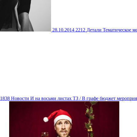
28.10.2014
2212
Детали
Тематическое м
1838
Новости
И на восьми листах ТЗ / В графе бюджет меропри