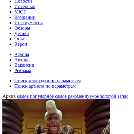
Новости
Интервью
MICE
Компании
Инструменты
Обзоры
Детали
Опыт
Report
Афиша
Авторы
Вакансии
Реклама
Поиск площадки по параметрам
Поиск артиста по параметрам
Архив
самое популярное
самое рекомендуемое
золотой запас