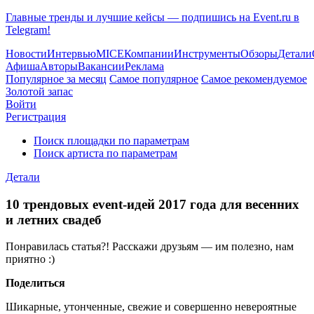
Главные тренды и лучшие кейсы — подпишись на Event.ru в
Telegram!
Новости
Интервью
MICE
Компании
Инструменты
Обзоры
Детали
Афиша
Авторы
Вакансии
Реклама
Популярное за месяц
Самое популярное
Самое рекомендуемое
Золотой запас
Войти
Регистрация
Поиск площадки по параметрам
Поиск артиста по параметрам
Детали
10 трендовых event-идей 2017 года для весенних
и летних свадеб
Понравилась статья?! Расскажи друзьям — им полезно, нам
приятно :)
Поделиться
Шикарные, утонченные, свежие и совершенно невероятные