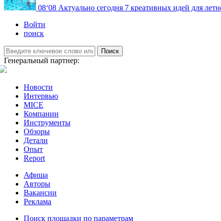
08
‘08
Актуально сегодня
7 креативных идей для летн
Войти
поиск
Поиск
Генеральный партнер:
Новости
Интервью
MICE
Компании
Инструменты
Обзоры
Детали
Опыт
Report
Афиша
Авторы
Вакансии
Реклама
Поиск площадки по параметрам