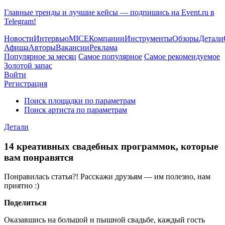
Главные тренды и лучшие кейсы — подпишись на Event.ru в
Telegram!
Новости
Интервью
MICE
Компании
Инструменты
Обзоры
Детали
Афиша
Авторы
Вакансии
Реклама
Популярное за месяц
Самое популярное
Самое рекомендуемое
Золотой запас
Войти
Регистрация
Поиск площадки по параметрам
Поиск артиста по параметрам
Детали
14 креативных свадебных программок, которые
вам понравятся
Понравилась статья?! Расскажи друзьям — им полезно, нам
приятно :)
Поделиться
Оказавшись на большой и пышной свадьбе, каждый гость