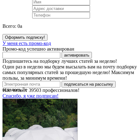
Всего:
0
a
Оформить подписку!
У меня есть промо-код
Промо-код успешно активирован
активировать
Подпишитесь на подборку лучших статей за неделю!
Один раз в неделю мы будем высылать вам на почту подборку
самых популярных статей за прошедшую неделю! Максимум
пользы, за минимум времени!
подписаться на рассылку
осталось
7
с
Нас читают
39503
профессионалов!
Спасибо, я уже подписан!