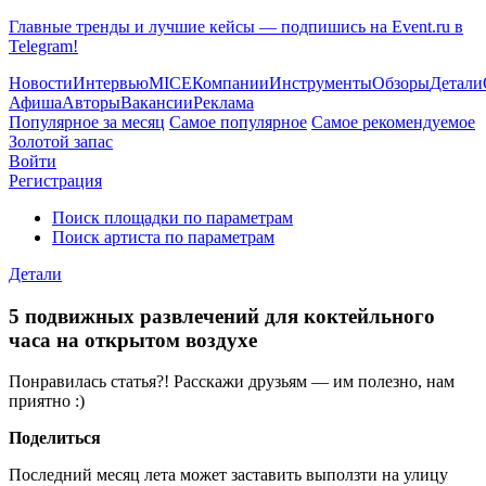
Главные тренды и лучшие кейсы — подпишись на Event.ru в
Telegram!
Новости
Интервью
MICE
Компании
Инструменты
Обзоры
Детали
Афиша
Авторы
Вакансии
Реклама
Популярное за месяц
Самое популярное
Самое рекомендуемое
Золотой запас
Войти
Регистрация
Поиск площадки по параметрам
Поиск артиста по параметрам
Детали
5 подвижных развлечений для коктейльного
часа на открытом воздухе
Понравилась статья?! Расскажи друзьям — им полезно, нам
приятно :)
Поделиться
Последний месяц лета может заставить выползти на улицу