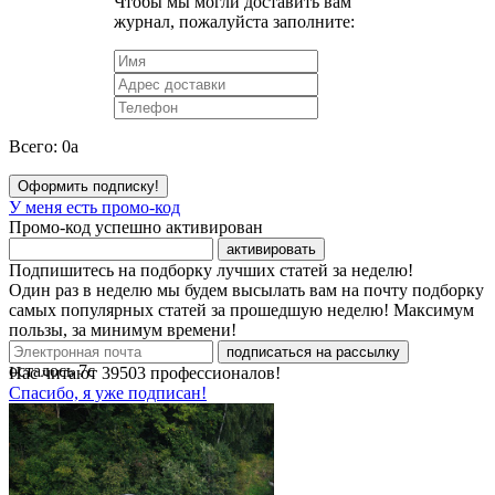
Чтобы мы могли доставить вам
журнал, пожалуйста заполните:
Всего:
0
a
Оформить подписку!
У меня есть промо-код
Промо-код успешно активирован
активировать
Подпишитесь на подборку лучших статей за неделю!
Один раз в неделю мы будем высылать вам на почту подборку
самых популярных статей за прошедшую неделю! Максимум
пользы, за минимум времени!
подписаться на рассылку
осталось
7
с
Нас читают
39503
профессионалов!
Спасибо, я уже подписан!