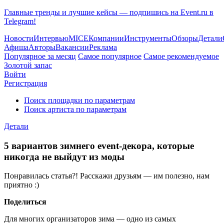
Главные тренды и лучшие кейсы — подпишись на Event.ru в
Telegram!
Новости
Интервью
MICE
Компании
Инструменты
Обзоры
Детали
Афиша
Авторы
Вакансии
Реклама
Популярное за месяц
Самое популярное
Самое рекомендуемое
Золотой запас
Войти
Регистрация
Поиск площадки по параметрам
Поиск артиста по параметрам
Детали
5 вариантов зимнего event-декора, которые
никогда не выйдут из моды
Понравилась статья?! Расскажи друзьям — им полезно, нам
приятно :)
Поделиться
Для многих организаторов зима — одно из самых