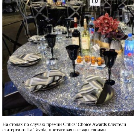
На столах по случаю премии Critics’ Choice Awards блестели
скатерти от La Tavola, притягивая взгляды своими