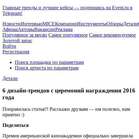
Главные тренды и лучшие кейсы — подпишись на Event.ru в
Telegram!
Новости
Интервью
MICE
Компании
Инструменты
Обзоры
Детали
Афиша
Авторы
Вакансии
Реклама
Популярное за месяц
Самое популярное
Самое рекомендуемое
Золотой запас
Войти
Регистрация
Поиск площадки по параметрам
Поиск артиста по параметрам
Детали
6 дизайн-трендов с церемоний награждения 2016
года
Понравилась статья?! Расскажи друзьям — им полезно, нам
приятно :)
Поделиться
Премия американской киноакадемии официально завершила