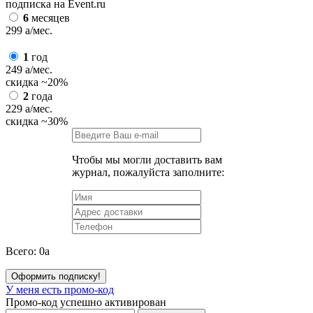
подписка на Event.ru
6
месяцев
299
a
/мес.
1
год
249
a
/мес.
скидка
~20%
2
года
229
a
/мес.
скидка
~30%
Чтобы мы могли доставить вам
журнал, пожалуйста заполните:
Всего:
0
a
Оформить подписку!
У меня есть промо-код
Промо-код успешно активирован