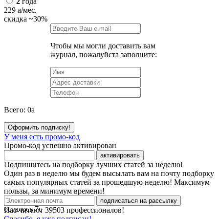
2
года
229
a
/мес.
скидка
~30%
Чтобы мы могли доставить вам
журнал, пожалуйста заполните:
Всего:
0
a
Оформить подписку!
У меня есть промо-код
Промо-код успешно активирован
активировать
Подпишитесь на подборку лучших статей за неделю!
Один раз в неделю мы будем высылать вам на почту подборку
самых популярных статей за прошедшую неделю! Максимум
пользы, за минимум времени!
подписаться на рассылку
осталось
7
с
Нас читают
39503
профессионалов!
Спасибо, я уже подписан!