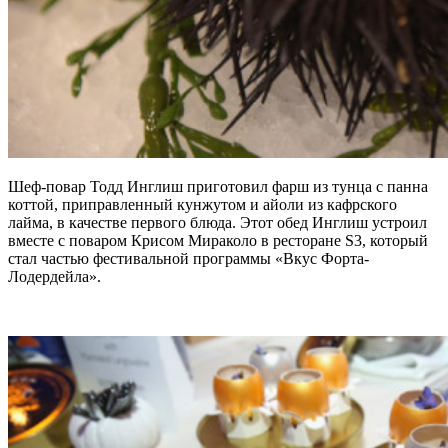
Шеф-повар Тодд Инглиш приготовил фарш из тунца с панна
коттой, приправленный кунжутом и айоли из кафрского
лайма, в качестве первого блюда. Этот обед Инглиш устроил
вместе с поваром Крисом Мираколо в ресторане S3, который
стал частью фестивальной программы «Вкус Форта-
Лодердейла».