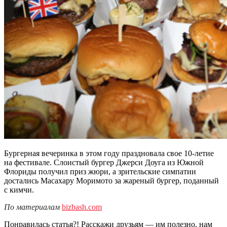
Бургерная вечеринка в этом году праздновала свое 10-летие
на фестивале. Слоистый бургер Джерси Доуга из Южной
Флориды получил приз жюри, а зрительские симпатии
достались Масахару Моримото за жареный бургер, поданный
с кимчи.
По материалам
bizbash.com
Понравилась статья?! Расскажи друзьям — им полезно, нам