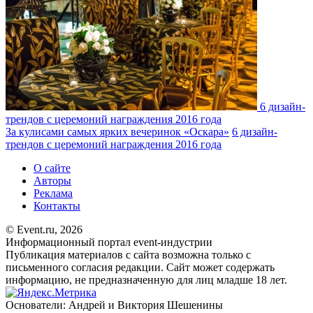
6 дизайн-
трендов с церемоний награждения 2016 года
За кулисами самых ярких вечеринок «Оскара»
6 дизайн-
трендов с церемоний награждения 2016 года
О сайте
Авторы
Реклама
Контакты
© Event.ru, 2026
Информационный портал event-индустрии
Публикация материалов с сайта возможна только с
письменного согласия редакции. Сайт может содержать
информацию, не предназначенную для лиц младше 18 лет.
Основатели: Андрей и Виктория Шешенины