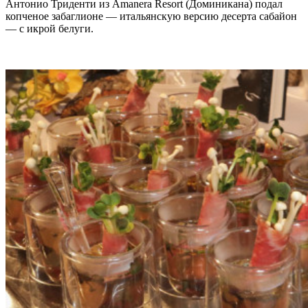
Антонио Триденти из Amanera Resort (Доминикана) подал
копченое забаглионе — итальянскую версию десерта сабайон
— с икрой белуги.