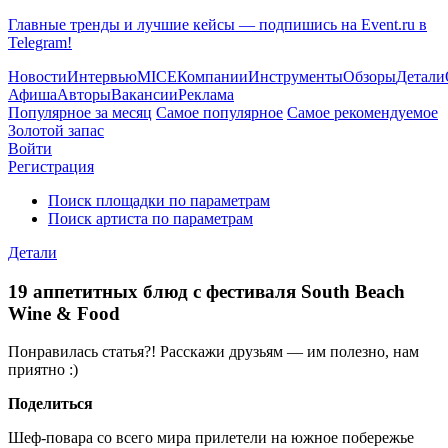
Главные тренды и лучшие кейсы — подпишись на Event.ru в
Telegram!
Новости
Интервью
MICE
Компании
Инструменты
Обзоры
Детали
Афиша
Авторы
Вакансии
Реклама
Популярное за месяц
Самое популярное
Самое рекомендуемое
Золотой запас
Войти
Регистрация
Поиск площадки по параметрам
Поиск артиста по параметрам
Детали
19 аппетитных блюд с фестиваля South Beach
Wine & Food
Понравилась статья?! Расскажи друзьям — им полезно, нам
приятно :)
Поделиться
Шеф-повара со всего мира прилетели на южное побережье