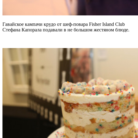
Гавайское кампачи крудо от шеф-повара Fisher Island Club
Стефана Капорала подавали в не большом жестяном блюде.