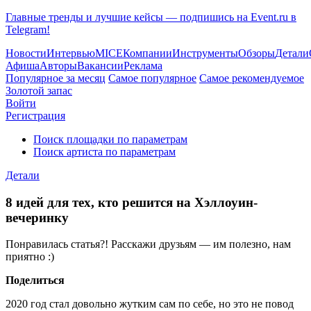
Главные тренды и лучшие кейсы — подпишись на Event.ru в
Telegram!
Новости
Интервью
MICE
Компании
Инструменты
Обзоры
Детали
Афиша
Авторы
Вакансии
Реклама
Популярное за месяц
Самое популярное
Самое рекомендуемое
Золотой запас
Войти
Регистрация
Поиск площадки по параметрам
Поиск артиста по параметрам
Детали
8 идей для тех, кто решится на Хэллоуин-
вечеринку
Понравилась статья?! Расскажи друзьям — им полезно, нам
приятно :)
Поделиться
2020 год стал довольно жутким сам по себе, но это не повод