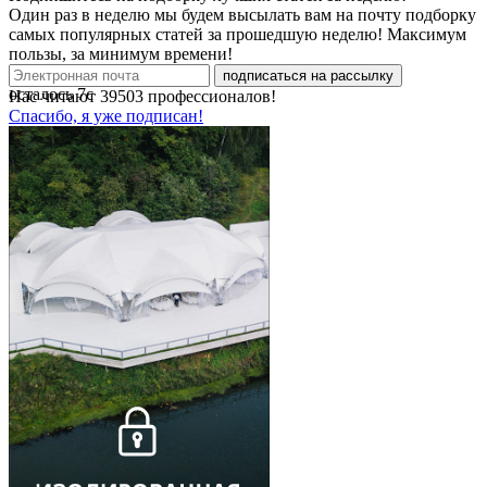
Один раз в неделю мы будем высылать вам на почту подборку
самых популярных статей за прошедшую неделю! Максимум
пользы, за минимум времени!
подписаться на рассылку
осталось
7
с
Нас читают
39503
профессионалов!
Спасибо, я уже подписан!