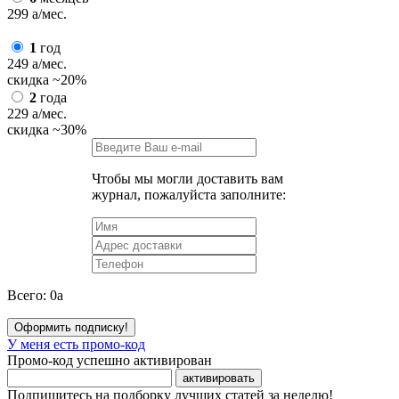
299
a
/мес.
1
год
249
a
/мес.
скидка
~20%
2
года
229
a
/мес.
скидка
~30%
Чтобы мы могли доставить вам
журнал, пожалуйста заполните:
Всего:
0
a
Оформить подписку!
У меня есть промо-код
Промо-код успешно активирован
активировать
Подпишитесь на подборку лучших статей за неделю!