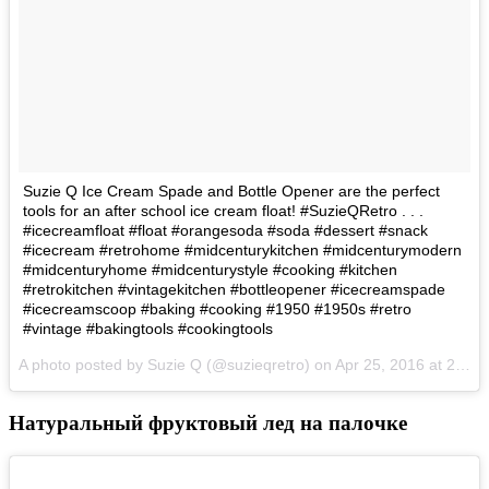
Suzie Q Ice Cream Spade and Bottle Opener are the perfect
tools for an after school ice cream float! #SuzieQRetro . . .
#icecreamfloat #float #orangesoda #soda #dessert #snack
#icecream #retrohome #midcenturykitchen #midcenturymodern
#midcenturyhome #midcenturystyle #cooking #kitchen
#retrokitchen #vintagekitchen #bottleopener #icecreamspade
#icecreamscoop #baking #cooking #1950 #1950s #retro
#vintage #bakingtools #cookingtools
A photo posted by Suzie Q (@suzieqretro) on
Apr 25, 2016 at 2:34pm PDT
Натуральный фруктовый лед на палочке