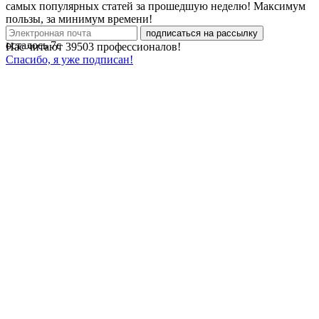
самых популярных статей за прошедшую неделю! Максимум
пользы, за минимум времени!
подписаться на рассылку
осталось
7
с
Нас читают
39503
профессионалов!
Спасибо, я уже подписан!