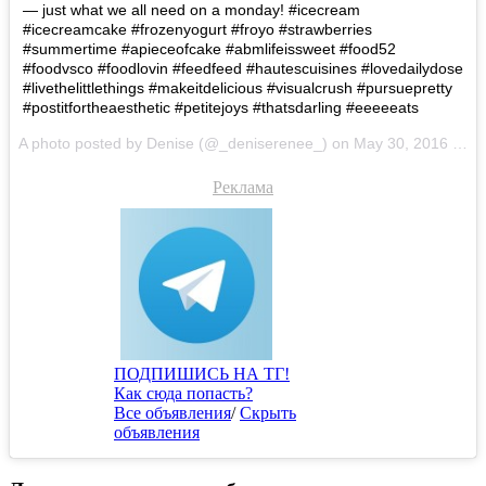
— just what we all need on a monday! #icecream
#icecreamcake #frozenyogurt #froyo #strawberries
#summertime #apieceofcake #abmlifeissweet #food52
#foodvsco #foodlovin #feedfeed #hautescuisines #lovedailydose
#livethelittlethings #makeitdelicious #visualcrush #pursuepretty
#postitfortheaesthetic #petitejoys #thatsdarling #eeeeeats
A photo posted by Denise (@_deniserenee_) on
May 30, 2016 at 1:49am PDT
Реклама
ПОДПИШИСЬ НА ТГ!
Как сюда попасть?
Все объявления
/
Скрыть
объявления