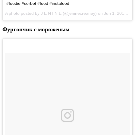
#foodie #sorbet #food #instafood
A photo posted by J E N I N E (@jeninecreaney) on
Jun 1, 2016 at 8:02am PDT
Фургончик с мороженым