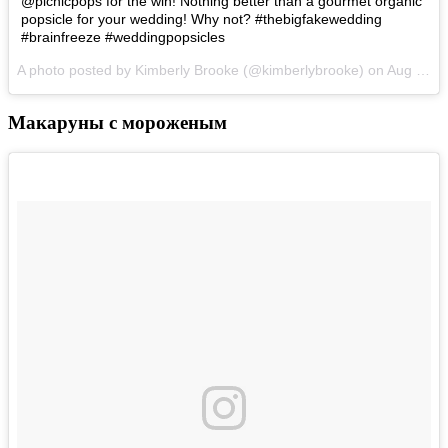
@picnicpops for the win! Nothing better than a gourmet organic
popsicle for your wedding! Why not? #thebigfakewedding
#brainfreeze #weddingpopsicles
A photo posted by Kimberly Brooke (@kimberlybrooke) on
Aug 24, 2015 at 7:01pm PDT
Макаруны с мороженым