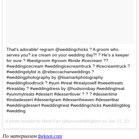
That's adorable! regram @weddingchicks ? A groom who
serves you? ice cream on your wedding day?! ? He's a keeper
for sure ? #bestgroom #groom #bride #icecream ??
#weddingicecream #weddingicecreamtruck ? #icecreamtruck ?
#weddingstylist is @rebeccachanweddings ?
#weddingphotography by @lisamarkphotography
#weddingfoodtruck ? #yum #treat #treatyoself #sweettreats
#treatday ? #weddingdress by @hudsonsbay #weddingtreat
#yummytreats #dessert #dessertlover ? ? ? #dessertime
#instadessert #dessertgram #dessertheaven #dessertbar
#weddingdessert #weddingtreat #weddingchicks #weddingblog
#wedding
A photo posted by Heidi Fan (@yourweddingfan) on
Jan 21, 2016 at 9:35am PST
По материалам
theknot.com