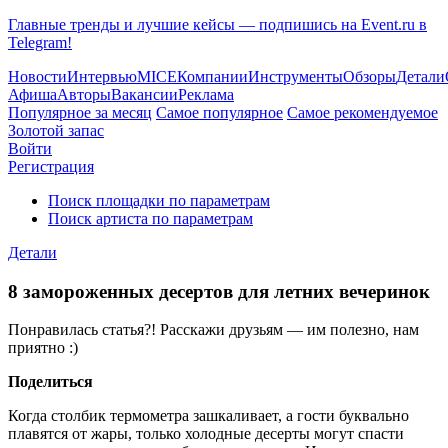
Главные тренды и лучшие кейсы — подпишись на Event.ru в
Telegram!
Новости
Интервью
MICE
Компании
Инструменты
Обзоры
Детали
Афиша
Авторы
Вакансии
Реклама
Популярное за месяц
Самое популярное
Самое рекомендуемое
Золотой запас
Войти
Регистрация
Поиск площадки по параметрам
Поиск артиста по параметрам
Детали
8 замороженных десертов для летних вечеринок
Понравилась статья?! Расскажи друзьям — им полезно, нам
приятно :)
Поделиться
Когда столбик термометра зашкаливает, а гости буквально
плавятся от жары, только холодные десерты могут спасти