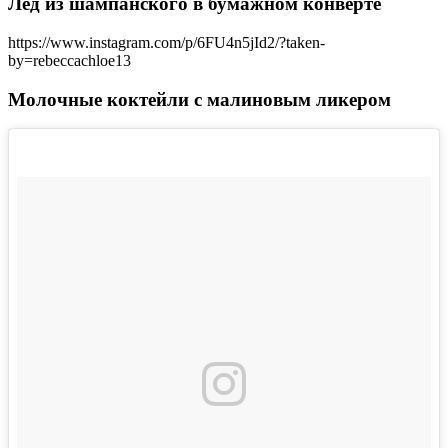
Лед из шампанского в бумажном конверте
https://www.instagram.com/p/6FU4n5jId2/?taken-
by=rebeccachloe13
Молочные коктейли с малиновым ликером