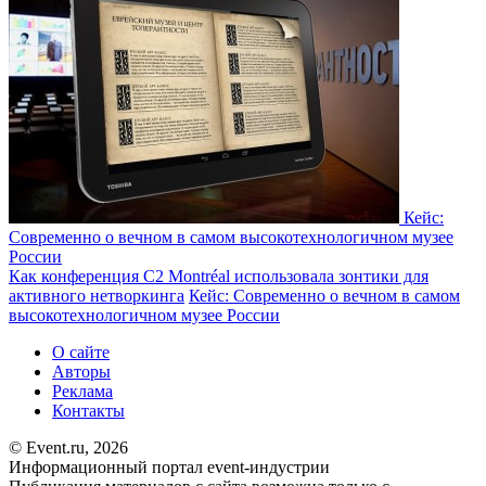
Кейс:
Современно о вечном в самом высокотехнологичном музее
России
Как конференция C2 Montréal использовала зонтики для
активного нетворкинга
Кейс: Современно о вечном в самом
высокотехнологичном музее России
О сайте
Авторы
Реклама
Контакты
© Event.ru, 2026
Информационный портал event-индустрии