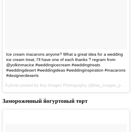
Ice cream macarons anyone? What a great idea for a wedding
ice cream treat, I'll have one of each thanks ? regram from
@yolkinmacice #weddingicecream #weddingtreats
#weddingdesert #weddingideas #weddinginspiration #macarons
#designerdeserts
A photo posted by Key Images Photography (@key_images_photography) on
Замороженный йогуртовый торт