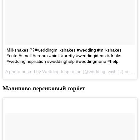
Milkshakes ??#weddingmilkshakes #wedding #milkshakes
#cute #small #cream #pink #pretty #weddingideas #drinks
#weddinginspiration #weddinghelp #weddingmenu #help
A photo posted by Wedding Inspiration (@wedding_wishlist) on
May 
Малиново-персиковый сорбет