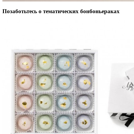
Позаботьтесь о тематических бонбоньераках