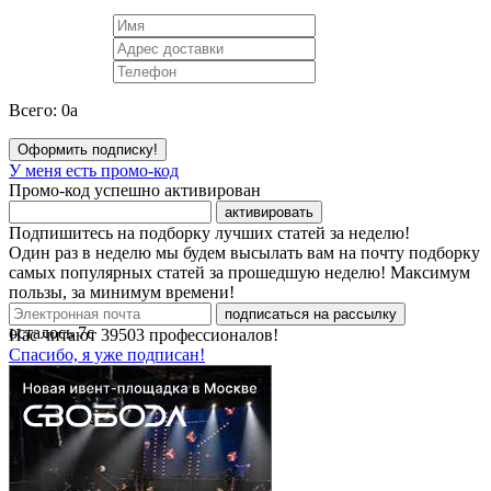
Всего:
0
a
Оформить подписку!
У меня есть промо-код
Промо-код успешно активирован
активировать
Подпишитесь на подборку лучших статей за неделю!
Один раз в неделю мы будем высылать вам на почту подборку
самых популярных статей за прошедшую неделю! Максимум
пользы, за минимум времени!
подписаться на рассылку
осталось
7
с
Нас читают
39503
профессионалов!
Спасибо, я уже подписан!