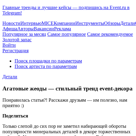
Главные тренды и лучшие кейсы — подпишись на Event.ru в
Telegram!
Новости
Интервью
MICE
Компании
Инструменты
Обзоры
Детали
Афиша
Авторы
Вакансии
Реклама
Популярное за месяц
Самое популярное
Самое рекомендуемое
Золотой запас
Войти
Регистрация
Поиск площадки по параметрам
Поиск артиста по параметрам
Детали
Агатовые жеоды — стильный тренд event-декора
Понравилась статья?! Расскажи друзьям — им полезно, нам
приятно :)
Поделиться
Только слепой до сих пор не заметил набирающей обороты
популярности минеральных деталей в декоре торжественных