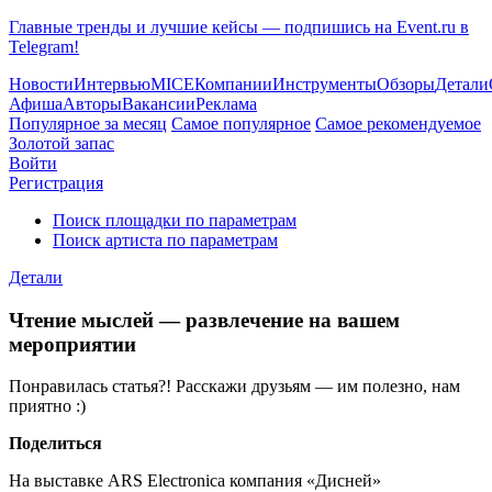
Главные тренды и лучшие кейсы — подпишись на Event.ru в
Telegram!
Новости
Интервью
MICE
Компании
Инструменты
Обзоры
Детали
Афиша
Авторы
Вакансии
Реклама
Популярное за месяц
Самое популярное
Самое рекомендуемое
Золотой запас
Войти
Регистрация
Поиск площадки по параметрам
Поиск артиста по параметрам
Детали
Чтение мыслей — развлечение на вашем
мероприятии
Понравилась статья?! Расскажи друзьям — им полезно, нам
приятно :)
Поделиться
На выставке ARS Electronica компания «Дисней»