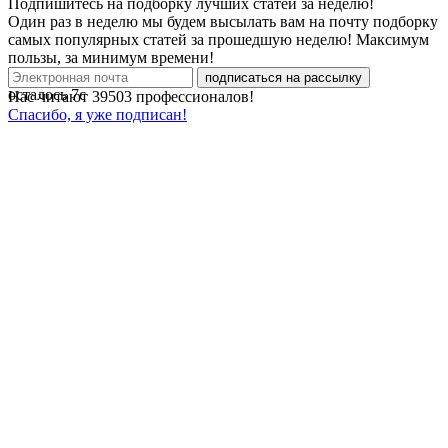
Подпишитесь на подборку лучших статей за неделю!
Один раз в неделю мы будем высылать вам на почту подборку
самых популярных статей за прошедшую неделю! Максимум
пользы, за минимум времени!
подписаться на рассылку
осталось
7
с
Нас читают
39503
профессионалов!
Спасибо, я уже подписан!